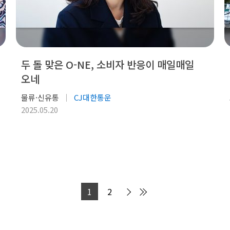
두 돌 맞은 O-NE, 소비자 반응이 매일매일
오네
물류·신유통
CJ대한통운
2025.05.20
1
2