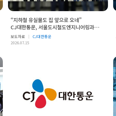
“지하철 유실물도 집 앞으로 오네”
CJ대한통운, 서울도시철도엔지니어링과
MOU 체결
보도자료
CJ대한통운
2026.07.15