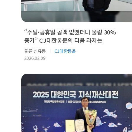
“주말·공휴일 공백 없앴더니 물량 30%
증가” CJ대한통운의 다음 과제는
물류·신유통
CJ대한통운
2026.02.09