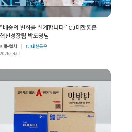
“배송의 변화를 설계합니다” CJ대한통운
혁신성장팀 박도영님
피플·컬처
CJ대한통운
2026.04.01