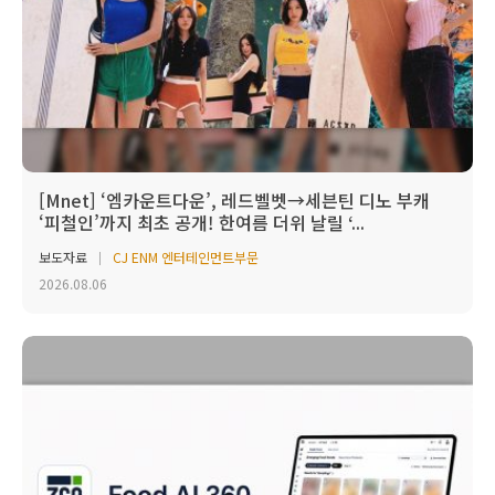
[Mnet] ‘엠카운트다운’, 레드벨벳→세븐틴 디노 부캐
‘피철인’까지 최초 공개! 한여름 더위 날릴 ‘...
보도자료
CJ ENM 엔터테인먼트부문
2026.08.06