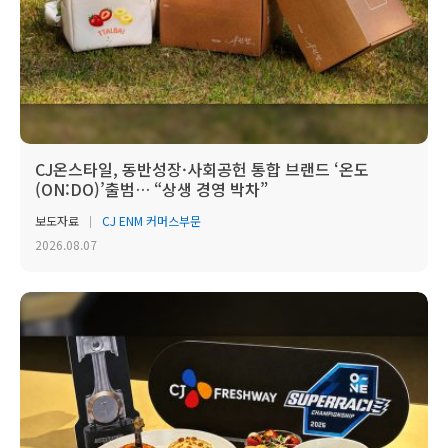
CJ온스타일, 동반성장·사회공헌 통합 브랜드 ‘온도
(ON:DO)’출범… “상생 경영 박차”
보도자료
CJ ENM 커머스부문
2026.08.07