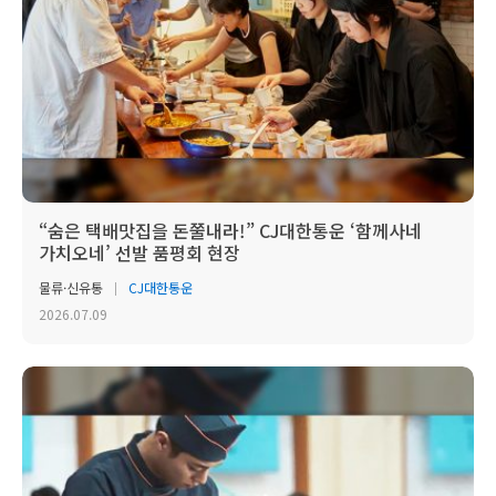
“숨은 택배맛집을 돈쭐내라!” CJ대한통운 ‘함께사네
가치오네’ 선발 품평회 현장
물류·신유통
CJ대한통운
2026.07.09