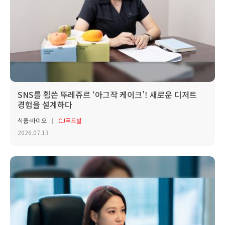
SNS를 휩쓴 뚜레쥬르 ‘아그작 케이크’! 새로운 디저트
경험을 설계하다
식품·바이오
CJ푸드빌
2026.07.13