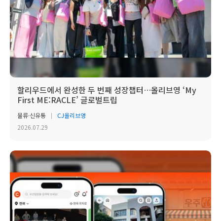
할리우드에서 완성한 두 번째 성장챕터…올리브영 ‘My
First ME:RACLE’ 글로벌트립
물류·신유통
CJ올리브영
2026.07.29