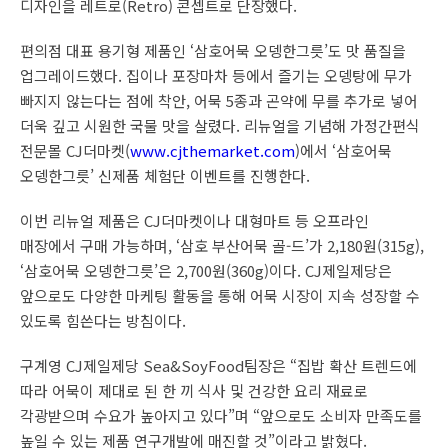
디자인을 레트로(Retro) 콘셉트로 단장했다.
편의점 대표 용기형 제품인 ‘삼호어묵 오뎅한그릇’도 맛 품질을
업그레이드했다. 집이나 포장마차 등에서 즐기는 오뎅탕에 무가
빠지지 않는다는 점에 착안, 어묵 5종과 곤약에 무를 추가로 넣어
더욱 깊고 시원한 국물 맛을 살렸다. 리뉴얼을 기념해 가정간편식
전문몰 CJ더마켓(
www.cjthemarket.com
)에서 ‘삼호어묵
오뎅한그릇’ 신제품 체험단 이벤트를 진행한다.
이번 리뉴얼 제품은 CJ더마켓이나 대형마트 등 오프라인
매장에서 구매 가능하며, ‘삼호 부산어묵 골-드’가 2,180원(315g),
‘삼호어묵 오뎅한그릇’은 2,700원(360g)이다. CJ제일제당은
앞으로도 다양한 마케팅 활동을 통해 어묵 시장이 지속 성장할 수
있도록 힘쓴다는 방침이다.
구계영 CJ제일제당 Sea&SoyFood팀장은 “집밥 확산 트렌드에
따라 어묵이 제대로 된 한 끼 식사 및 건강한 요리 재료로
각광받으며 수요가 높아지고 있다”며 “앞으로도 소비자 만족도를
높일 수 있는 제품 연구개발에 매진할 것”이라고 밝혔다.