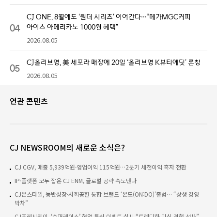
CJ ONE, 8월에도 ‘원더 시리즈’ 이어간다…“메가MGC커피
04
아이스 아메리카노 1000원 혜택”
2026.08.05
CJ올리브영, 美 세포라 매장에 20일 ‘올리브영 K뷰티에딧’ 론칭
05
2026.08.05
연관 콘텐츠
CJ NEWSROOM의 새로운 소식은?
CJ CGV, 매출 5,939억원·영업이익 115억원…2분기 세전이익 흑자 전환
IP·플랫폼 모두 잡은 CJ ENM, 글로벌 공략 속도낸다
CJ온스타일, 동반성장·사회공헌 통합 브랜드 ‘온도(ON:DO)’출범… “상생 경영
박차”
CJ프레시웨이, ‘슈퍼레이스’ 협업 특식 이벤트 실시 “트렌디한 미식 경험 선사”