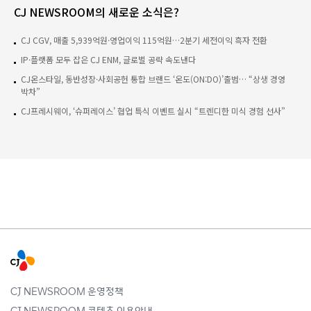
CJ NEWSROOM의 새로운 소식은?
CJ CGV, 매출 5,939억원·영업이익 115억원…2분기 세전이익 흑자 전환
IP·플랫폼 모두 잡은 CJ ENM, 글로벌 공략 속도낸다
CJ온스타일, 동반성장·사회공헌 통합 브랜드 ‘온도(ON:DO)’출범… “상생 경영
박차”
CJ프레시웨이, ‘슈퍼레이스’ 협업 특식 이벤트 실시 “트렌디한 미식 경험 선사”
CJ NEWSROOM 운영정책
CJ NEWSROOM 콘텐츠 이용안내