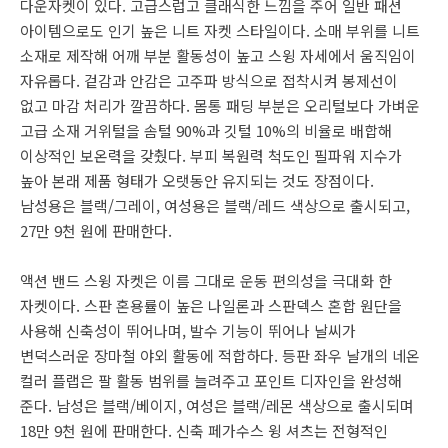
다운자켓이 있다. 고급스럽고 클래식한 느낌을 주어 일반 패션
아이템으로도 인기 높은 니트 자켓 스타일이다. 소매 부위를 니트
소재로 제작해 어깨 부분 활동성이 높고 스윙 자세에서 움직임이
자유롭다. 겉감과 안감은 고주파 방식으로 접착시켜 봉제선이
없고 마감 처리가 깔끔하다. 몸통 패딩 부분은 오리털보다 가벼운
고급 소재 거위털을 솜털 90%과 깃털 10%의 비율로 배합해
이상적인 보온력을 갖췄다. 부피 복원력 척도인 필파워 지수가
높아 본래 제품 형태가 오랫동안 유지되는 것도 장점이다.
남성용은 블랙/그레이, 여성용은 블랙/레드 색상으로 출시되고,
27만 9천 원에 판매한다.
액션 밴드 스윙 자켓은 이름 그대로 운동 편의성을 극대화 한
자켓이다. 스판 혼용률이 높은 나일론과 스판덱스 혼합 원단을
사용해 신축성이 뛰어나며, 발수 기능이 뛰어나 날씨가
변덕스러운 장마철 야외 활동에 적합하다. 등판 좌우 날개의 네온
컬러 플랩은 팔 활동 범위를 늘려주고 포인트 디자인을 완성해
준다. 남성은 블랙/베이지, 여성은 블랙/레몬 색상으로 출시되며
18만 9천 원에 판매한다. 신축 페가수스 윙 셔츠는 전형적인