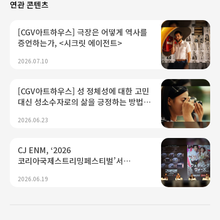
연관 콘텐츠
[CGV아트하우스] 극장은 어떻게 역사를
증언하는가, <시크릿 에이전트>
2026.07.10
[CGV아트하우스] 성 정체성에 대한 고민
대신 성소수자로의 삶을 긍정하는 방법,
<여름의 카메라>
2026.06.23
CJ ENM, ‘2026
코리아국제스트리밍페스티벌’서
K콘텐츠 미래 경쟁력 제시...“플랫폼·AI
2026.06.19
기술 결합으로 글로벌 확장 가속"