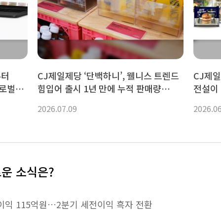
부터
CJ제일제당 ‘단백하니’, 웰니스 트렌드
CJ제일
글로벌
힘입어 출시 1년 만에 누적 판매량
전설이 
130만 개 돌파
사로잡
2026.07.09
2026.0
로운 소식은?
·영업이익 115억원…2분기 세전이익 흑자 전환