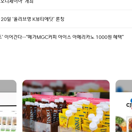
th 오디세이아’ 개최
 20일 ‘올리브영 K뷰티에딧’ 론칭
시리즈’ 이어간다…“메가MGC커피 아이스 아메리카노 1000원 혜택”