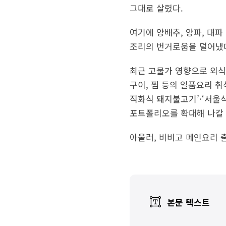
그대로 살렸다.
여기에 양배추, 양파, 대파
조리의 번거로움을 덜어냈다
최근 고물가 영향으로 외식
구이, 찜 등의 일품요리 취
직화식 돼지불고기’·‘서울
포트폴리오를 확대해 나갈
아울러, 비비고 메인요리 출
본문 텍스트