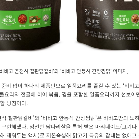
‘비비고 춘천식 철판닭갈비’와 ‘비비고 안동식 간장찜닭’ 이미지.
 준비 없이 하나의 제품만으로 일품요리를 즐길 수 있는 ‘비비고
국물요리와 전골에 이어 볶음, 찜을 포함한 일품요리까지 선보이면
할 방침이다.
천식 철판닭갈비’와 ‘비비고 안동식 간장찜닭’은 비비고만의 노
 구현해냈다. 엄선한 닭다리살을 특허 받은 마리네이드(고기나
해 재워두는 액체)로 저온숙성해 닭고기 특유의 잡내는 없애고