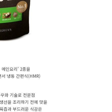
 메인요리’ 2종을
서 냉동 간편식(HMR)
하우와 기술로 전문점
 생선을 조리하기 전에 맛을
 육즙과 부드러운 식감은