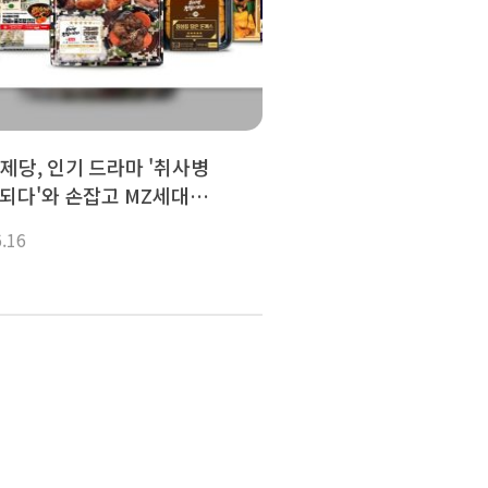
제당, 인기 드라마 '취사병
되다'와 손잡고 MZ세대
는다
6.16