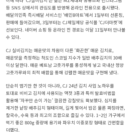
이에 따라 ‘CJ실비김치’는 젊은 MZ세대와 유튜브와 인스타그램
등 SNS 상에서의 관심도를 반영해 온라인 전용으로 출시됐다.
배달의민족 즉시배달 서비스인 ‘배민B마트’에서 1일부터 선론칭,
판매에 들어갔으며, 3일부터는 CJ제일제당 공식몰 ‘CJ더마켓’에
선보인다. 네이버 쇼핑 등 온라인 전 경로는 이달 11일부터 만나볼
수 있다.
CJ 실비김치는 매운맛의 차원이 다른 ‘화끈한’ 매운 김치로,
매운맛을 측정하는 척도인 스코빌 지수가 일반 배추김치의 30배
이상 달한다. 매운 베트남 고춧가루를 풍성하게 넣고 국내산 청양
고춧가루와의 최적 배합을 통해 강렬한 매운맛을 구현해 냈다.
단순히 맵기만 한 것이 아니라, CJ 24년 김치 사업 노하우를
토대로 비비고 김치에 사용되는 액젓 3종과 특허 발효비법을
활용해 ‘자꾸만 손이 가는’ 깔끔한 감칠맛도 확보했다. 심지를
제거한 낱장 배추김치 형태이며, 길게 찢어서 밥은 물론 짜장라면,
칼국수, 수육 등과 최고의 조합으로 즐길 수 있다. 1~2인 가구에서
먹기 좋은 800g 중량에 용기와 파우치 이중포장 형태로 간편함을
더했다.