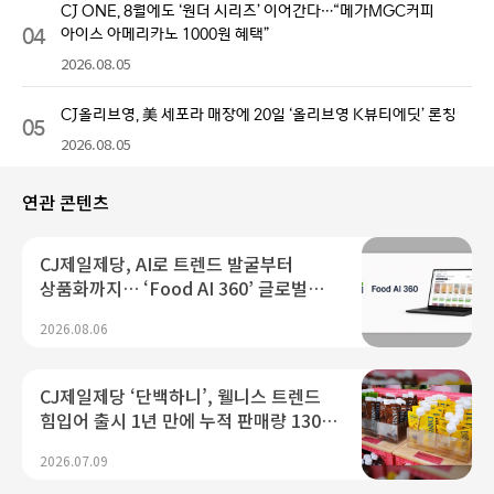
CJ ONE, 8월에도 ‘원더 시리즈’ 이어간다…“메가MGC커피
04
아이스 아메리카노 1000원 혜택”
2026.08.05
CJ올리브영, 美 세포라 매장에 20일 ‘올리브영 K뷰티에딧’ 론칭
05
2026.08.05
연관 콘텐츠
CJ제일제당, AI로 트렌드 발굴부터
상품화까지… ‘Food AI 360’ 글로벌
론칭
2026.08.06
CJ제일제당 ‘단백하니’, 웰니스 트렌드
힘입어 출시 1년 만에 누적 판매량 130만
개 돌파
2026.07.09