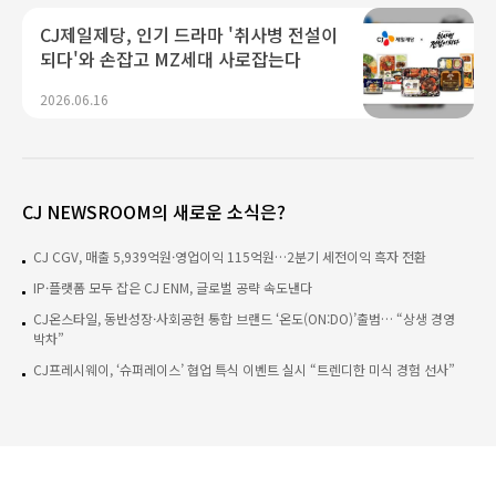
CJ제일제당, 인기 드라마 '취사병 전설이
되다'와 손잡고 MZ세대 사로잡는다
2026.06.16
CJ NEWSROOM의 새로운 소식은?
CJ CGV, 매출 5,939억원·영업이익 115억원…2분기 세전이익 흑자 전환
IP·플랫폼 모두 잡은 CJ ENM, 글로벌 공략 속도낸다
CJ온스타일, 동반성장·사회공헌 통합 브랜드 ‘온도(ON:DO)’출범… “상생 경영
박차”
CJ프레시웨이, ‘슈퍼레이스’ 협업 특식 이벤트 실시 “트렌디한 미식 경험 선사”