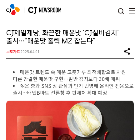
본문 바로가기
CJ제일제당, 화끈한 매운맛 ‘CJ실비김치’
출시…“매운맛 홀릭 MZ 잡는다”
보도자료
2025.04.01
매운맛 트렌드 속 매운 고춧가루 최적배합으로 차원
다른 강렬한 매운맛 구현…일반 김치보다 30배 매워
젊은 층과 SNS 상 관심과 인기 반영해 온라인 전용으로
출시…배민B마트 선론칭 후 판매처 확대 예정