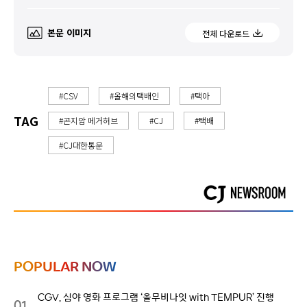
본문 이미지
전체 다운로드
#CSV
#올해의택배인
#택아
TAG
#곤지암 메거허브
#CJ
#택배
#CJ대한통운
POPULAR NOW
CGV, 심야 영화 프로그램 ‘올무비나잇 with TEMPUR’ 진행
01