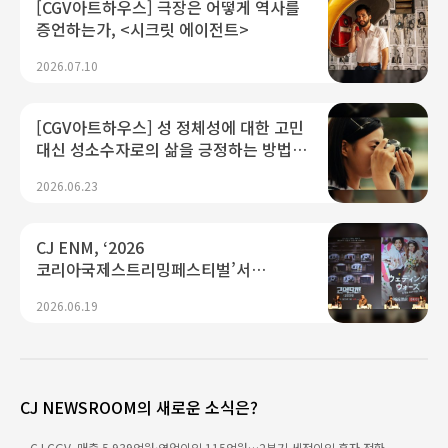
[CGV아트하우스] 극장은 어떻게 역사를
증언하는가, <시크릿 에이전트>
2026.07.10
[CGV아트하우스] 성 정체성에 대한 고민
대신 성소수자로의 삶을 긍정하는 방법,
<여름의 카메라>
2026.06.23
CJ ENM, ‘2026
코리아국제스트리밍페스티벌’서
K콘텐츠 미래 경쟁력 제시...“플랫폼·AI
2026.06.19
기술 결합으로 글로벌 확장 가속"
CJ NEWSROOM의 새로운 소식은?
CJ CGV, 매출 5,939억원·영업이익 115억원…2분기 세전이익 흑자 전환