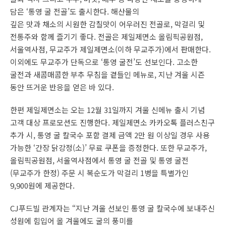
담은 ‘통영 굴 전골’도 출시한다. 해산물의
깊은 맛과 채소의 시원한 감칠맛이 어우러진 전골로, 막걸리 및
전통주와 함께 즐기기 좋다. 전골은 제일제면소 올림픽공원점,
서울역사점, 무교주가 제일제면소(이하 무교주가)에서 판매한다.
이외에도 무교주가 단독으로 ‘통영 굴전’도 선보인다. 고소한
굴전과 새콤매콤한 부추 무침을 곁들인 메뉴로, 지난 겨울 시즌
동안 뜨거운 반응을 얻은 바 있다.
한편 제일제면소는 오는 12월 31일까지 겨울 신메뉴 출시 기념
고객 대상 프로모션도 진행한다. 제일제면소 카카오톡 플러스친구
추가 시, 통영 굴 칼국수 포함 결제 금액 2만 원 이상일 경우 사용
가능한 ‘간장 닭강정(소)’ 무료 쿠폰을 증정한다. 또한 무교주가,
올림픽공원점, 서울역사점에서 통영 굴 전골 및 통영 굴전
(무교주가 한정) 주문 시 복순도가 막걸리 1병을 특별가인
9,900원에 제공한다.
CJ푸드빌 관계자는 “지난 겨울 선보인 통영 굴 칼국수에 보내주신
성원에 힘입어 올 겨울에도 굴의 풍미를