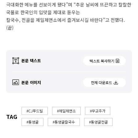
극대화한 메뉴를 선보이게 됐다”며 “추운 날씨에 뜨끈하고 칼칼한
국물로 한국인의 입맛을 제대로 돋우는
칼국수, 전골을 제일제면소에서 즐겨보시길 바란다”고 전했다.
(끝)
본문 텍스트
텍스트 복사하기
본문 이미지
전체 다운로드
#CJ푸드빌
#제일제면소
#무교주가
TAG
#통영굴
#통영굴칼국수
#통영굴전골