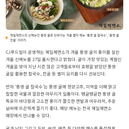
제일제면소의 신메뉴인 통영 굴로 선보이는 겨울 별미 메뉴 ‘통영 굴 칼국수’, ‘통영 굴
전골’ 이미지
CJ푸드빌이 운영하는 제일제면소가 겨울 통영 굴의 풍미를 살린
겨울 신메뉴를 27일 출시한다고 밝혔다. 굴이 가장 맛있는 계절인
겨울을 맞아 지난 시즌 많은 고객들로부터 호평을 받았던 통영
굴을 활용한 칼국수, 전골 등 별미 요리를 다시 선보인다.
먼저 ‘통영 굴 칼국수’는 통영 굴에 청양고추, 미역을 더해 맑고
칼칼한 국물과 깔끔한 마무리가 일품이다. 탱글탱글한 통영 굴
특유의 바다향과 고소한 풍미가 쫄깃한 면발과 어우러져, 추운
날씨에 뜨끈하게 즐기기 좋다. 해당 메뉴는 전국 제일제면소
매장에서 만나볼 수 있다.
굴과 낙지 그리고 두부, 버섯, 배추 등 다양한 채소를 풍성하게