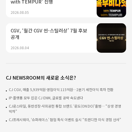
with TEMPUR’ 진행
2026.08.05
CGV, ‘월간 CGV 씬-스틸러상’ 7월 후보
공개
2026.08.04
CJ NEWSROOM의 새로운 소식은?
CJ CGV, 매출 5,939억원·영업이익 115억원…2분기 세전이익 흑자 전환
IP·플랫폼 모두 잡은 CJ ENM, 글로벌 공략 속도낸다
CJ온스타일, 동반성장·사회공헌 통합 브랜드 ‘온도(ON:DO)’출범… “상생 경영
박차”
CJ프레시웨이, ‘슈퍼레이스’ 협업 특식 이벤트 실시 “트렌디한 미식 경험 선사”