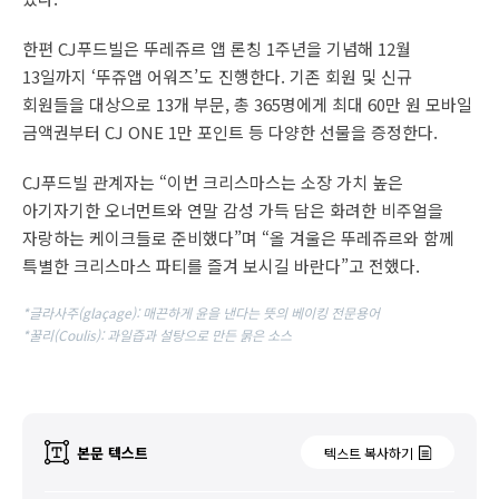
한편 CJ푸드빌은 뚜레쥬르 앱 론칭 1주년을 기념해 12월
13일까지 ‘뚜쥬앱 어워즈’도 진행한다. 기존 회원 및 신규
회원들을 대상으로 13개 부문, 총 365명에게 최대 60만 원 모바일
금액권부터 CJ ONE 1만 포인트 등 다양한 선물을 증정한다.
CJ푸드빌 관계자는 “이번 크리스마스는 소장 가치 높은
아기자기한 오너먼트와 연말 감성 가득 담은 화려한 비주얼을
자랑하는 케이크들로 준비했다”며 “올 겨울은 뚜레쥬르와 함께
특별한 크리스마스 파티를 즐겨 보시길 바란다”고 전했다.
*글라사주(glaçage): 매끈하게 윤을 낸다는 뜻의 베이킹 전문용어
*꿀리(Coulis): 과일즙과 설탕으로 만든 묽은 소스
본문 텍스트
텍스트 복사하기