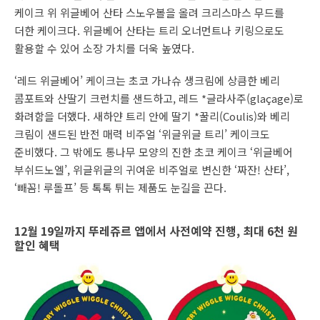
케이크 위 위글베어 산타 스노우볼을 올려 크리스마스 무드를
더한 케이크다. 위글베어 산타는 트리 오너먼트나 키링으로도
활용할 수 있어 소장 가치를 더욱 높였다.
‘레드 위글베어’ 케이크는 초코 가나슈 생크림에 상큼한 베리
콤포트와 산딸기 크런치를 샌드하고, 레드 *글라사주(glaçage)로
화려함을 더했다. 새하얀 트리 안에 딸기 *꿀리(Coulis)와 베리
크림이 샌드된 반전 매력 비주얼 ‘위글위글 트리’ 케이크도
준비했다. 그 밖에도 통나무 모양의 진한 초코 케이크 ‘위글베어
부쉬드노엘’, 위글위글의 귀여운 비주얼로 변신한 ‘짜잔! 산타’,
‘빼꼼! 루돌프’ 등 톡톡 튀는 제품도 눈길을 끈다.
12월 19일까지 뚜레쥬르 앱에서 사전예약 진행, 최대 6천 원
할인 혜택