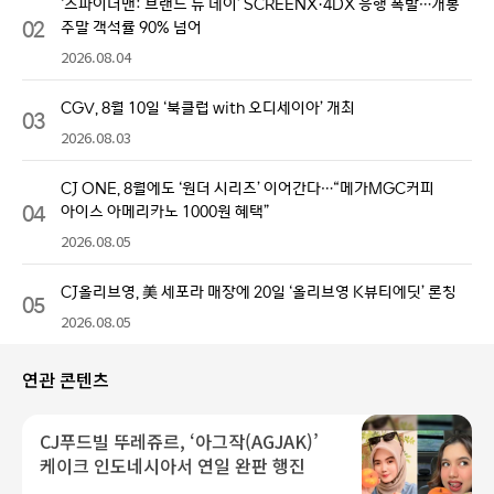
‘스파이더맨: 브랜드 뉴 데이’ SCREENX·4DX 흥행 폭발…개봉
02
주말 객석률 90% 넘어
2026.08.04
CGV, 8월 10일 ‘북클럽 with 오디세이아’ 개최
03
2026.08.03
CJ ONE, 8월에도 ‘원더 시리즈’ 이어간다…“메가MGC커피
04
아이스 아메리카노 1000원 혜택”
2026.08.05
CJ올리브영, 美 세포라 매장에 20일 ‘올리브영 K뷰티에딧’ 론칭
05
2026.08.05
연관 콘텐츠
CJ푸드빌 뚜레쥬르, ‘아그작(AGJAK)’
케이크 인도네시아서 연일 완판 행진