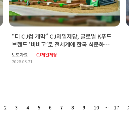
“더 CJ컵 개막” CJ제일제당, 글로벌 K푸드
브랜드 ‘비비고’로 전세계에 한국 식문화
알린다
보도자료
CJ제일제당
2026.05.21
2
3
4
5
6
7
8
9
10
…
17