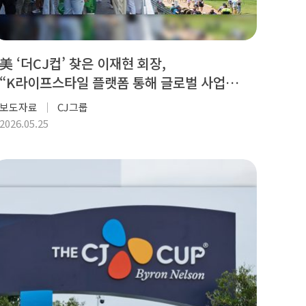
美 ‘더CJ컵’ 찾은 이재현 회장,
“K라이프스타일 플랫폼 통해 글로벌 사업
확대 가속”
보도자료
CJ그룹
2026.05.25