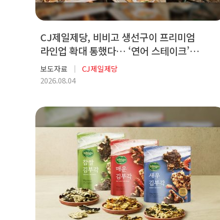
CJ제일제당, 비비고 생선구이 프리미엄
라인업 확대 통했다… ‘연어 스테이크’
10초당 1개 팔리며 판매량...
보도자료
CJ제일제당
2026.08.04