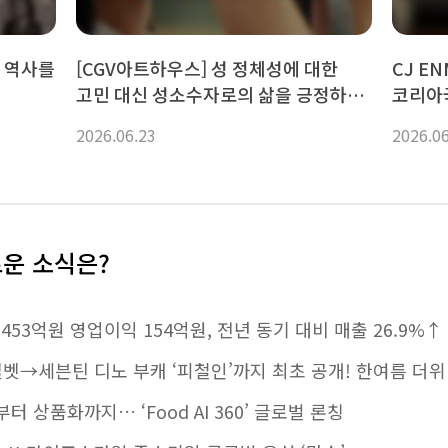
게 역사를
[CGV아트하우스] 성 정체성에 대한
CJ ENM
고민 대신 성소수자로의 삶을 긍정하는
코리아
방법, <여름의 카메라>
K콘텐츠
2026.06.23
2026.0
기술 결
로운 소식은?
453억원 영업이익 154억원, 전년 동기 대비 매출 26.9
드벨벳→세븐틴 디노 부캐 ‘피철인’까지 최초 공개! 한여름 더위
터 상품화까지… ‘Food AI 360’ 글로벌 론칭