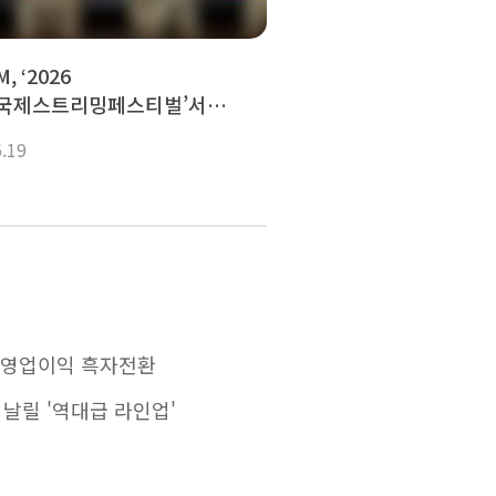
, ‘2026
국제스트리밍페스티벌’서
 미래 경쟁력 제시...“플랫폼·AI
6.19
합으로 글로벌 확장 가속"
%↑ 영업이익 흑자전환
 날릴 '역대급 라인업'