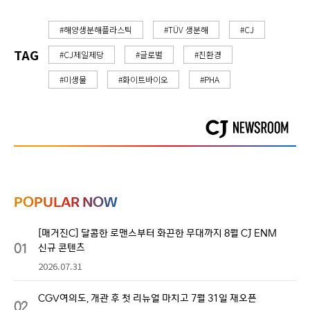
#해양생분해플라스틱
#TÜV 생분해
#CJ
TAG
#CJ제일제당
#글로벌
#친환경
#미생물
#화이트바이오
#PHA
POPULAR NOW
[매거진C] 달콤한 로맨스부터 화끈한 무대까지 8월 CJ ENM
01
신규 콘텐츠
2026.07.31
CGV여의도, 개관 후 첫 리뉴얼 마치고 7월 31일 재오픈
02