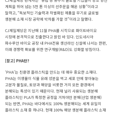
CJ제일제당 관계자는 “유럽 등 유수의 글로벌 기업들이 당초 양산
계획을 뛰어 넘는 5천 톤 이상의 선주문을 해온 상황”이라고
말하고, “독보적인 기술력과 차별화된 제품을 무기로 글로벌
생분해 소재 시장 공략에 박차를 가할 것”이라고 말했다.
CJ제일제당은 지난해 11월 PHA를 시작으로 화이트바이오
시장에 본격적으로 진출한다고 밝힌 바 있다. 인도네시아
파수루안 바이오 공장 내 PHA전용 생산라인 신설에 나서는 한편,
미래 경쟁력 확보를 위한 연구개발(R&D)도 강화할 방침이다.
[참고] PHA란?
‘PHA’는 친환경 플라스틱을 만드는 데 매우 중요한 소재다.
PHA는 미생물이 식물 유래 성분을 먹고 세포 안에 쌓아놓는
고분자 물질로, 토양과 해양을 비롯한 거의 모든 환경에서
분해되는 특성이 있기 때문이다. 현재 널리 사용되는 생분해
플라스틱인 PLA가 특정한 공정을 거쳐야만 분해(산업 생분해)
되는 반면, PHA는 바다에서도 100% 생분해되는 세계 유일의
플라스틱 소재 중 하나다. 현재 100% 해양 생분해 플라스틱 소재