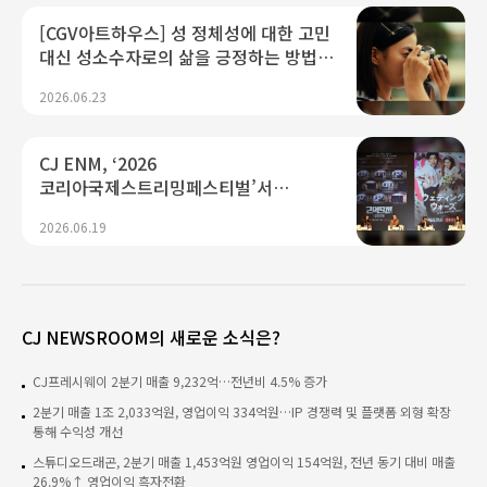
[CGV아트하우스] 성 정체성에 대한 고민
대신 성소수자로의 삶을 긍정하는 방법,
<여름의 카메라>
2026.06.23
CJ ENM, ‘2026
코리아국제스트리밍페스티벌’서
K콘텐츠 미래 경쟁력 제시...“플랫폼·AI
2026.06.19
기술 결합으로 글로벌 확장 가속"
CJ NEWSROOM의 새로운 소식은?
CJ프레시웨이 2분기 매출 9,232억…전년비 4.5% 증가
2분기 매출 1조 2,033억원, 영업이익 334억원…IP 경쟁력 및 플랫폼 외형 확장
통해 수익성 개선
스튜디오드래곤, 2분기 매출 1,453억원 영업이익 154억원, 전년 동기 대비 매출
26.9%↑ 영업이익 흑자전환