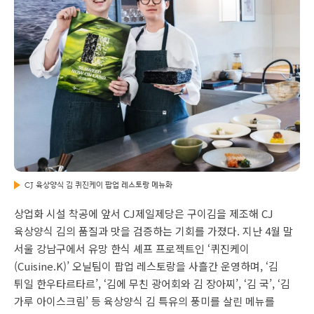
CJ 육상양식 김 퀴진케이 팝업 레스토랑 메뉴화
상업화 시설 착공에 앞서 CJ제일제당은 구이김을 제조해 CJ
육상양식 김의 품질과 맛을 검증하는 기회를 가졌다. 지난 4월 말
서울 강남구에서 유망 한식 셰프 프로젝트인 ‘퀴진케이
(Cuisine.K)’ 오닐팀이 팝업 레스토랑을 사흘간 운영하며, ‘김
튀일 한우타르타르’, ‘김에 무친 광어회와 김 장아찌’, ‘김 국’, ‘김
가루 아이스크림’ 등 육상양식 김 특유의 풍미를 살린 메뉴를