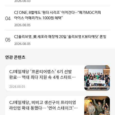
2026.08.03
CJ ONE, 8월에도 ‘원더 시리즈’ 이어간다…“메가MGC커피
04
아이스 아메리카노 1000원 혜택”
2026.08.05
CJ올리브영, 美 세포라 매장에 20일 ‘올리브영 K뷰티에딧’ 론칭
05
2026.08.05
연관 콘텐츠
CJ제일제당 '프론티어랩스' 6기 선발
완료… 역대 최다 지원 속 4개 스타트업
선발
2026.08.05
CJ제일제당, 비비고 생선구이 프리미엄
라인업 확대 통했다… ‘연어 스테이크’
10초당 1개 팔리며 판매량 140만 개