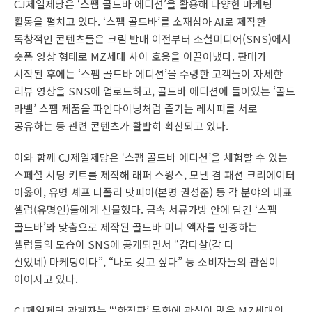
CJ제일제당은 ‘스팸 골드바 에디션’을 활용해 다양한 마케팅
활동을 펼치고 있다. ‘스팸 골드바’를 소재삼아 AI로 제작한
독창적인 콘텐츠들은 크림 발매 이전부터 소셜미디어(SNS)에서
숏폼 영상 형태로 MZ세대 사이 호응을 이끌어냈다. 판매가
시작된 후에는 ‘스팸 골드바 에디션’을 수령한 고객들이 자세한
리뷰 영상을 SNS에 업로드하고, 골드바 에디션에 들어있는 ‘골드
라벨’ 스팸 제품을 파인다이닝처럼 즐기는 레시피를 서로
공유하는 등 관련 콘텐츠가 활발히 확산되고 있다.
이와 함께 CJ제일제당은 ‘스팸 골드바 에디션’을 체험할 수 있는
스페셜 시딩 키트를 제작해 래퍼 스윙스, 모델 겸 패션 크리에이터
아옳이, 유명 셰프 나폴리 맛피아(본명 권성준) 등 각 분야의 대표
셀럽(유명인)들에게 선물했다. 금속 서류가방 안에 담긴 ‘스팸
골드바’와 맞춤으로 제작된 골드바 미니 액자를 인증하는
셀럽들의 모습이 SNS에 공개되면서 “감다살(감 다
살았네) 마케팅이다”, “나도 갖고 싶다” 등 소비자들의 관심이
이어지고 있다.
CJ제일제당 관계자는 “‘한정판’ 문화에 관심이 많은 MZ세대의