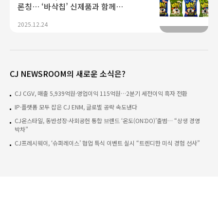
론칭… ‘바삭칩’ 신제품과 함께
‘바삭팝콘’ 첫선
2025.12.24
CJ NEWSROOM의 새로운 소식은?
CJ CGV, 매출 5,939억원·영업이익 115억원…2분기 세전이익 흑자 전환
IP·플랫폼 모두 잡은 CJ ENM, 글로벌 공략 속도낸다
CJ온스타일, 동반성장·사회공헌 통합 브랜드 ‘온도(ON:DO)’출범… “상생 경영
박차”
CJ프레시웨이, ‘슈퍼레이스’ 협업 특식 이벤트 실시 “트렌디한 미식 경험 선사”