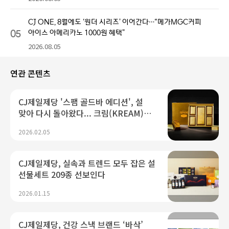
CJ ONE, 8월에도 ‘원더 시리즈’ 이어간다…“메가MGC커피
05
아이스 아메리카노 1000원 혜택”
2026.08.05
연관 콘텐츠
CJ제일제당 '스팸 골드바 에디션', 설
맞아 다시 돌아왔다... 크림(KREAM)
에서 행운의 골든 티켓과 함께 재출시
2026.02.05
CJ제일제당, 실속과 트렌드 모두 잡은 설
선물세트 209종 선보인다
2026.01.15
CJ제일제당, 건강 스낵 브랜드 ‘바삭’