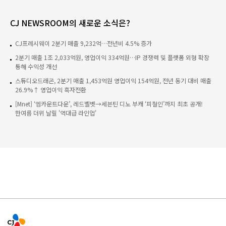
CJ NEWSROOM의 새로운 소식은?
CJ프레시웨이 2분기 매출 9,232억…전년비 4.5% 증가
2분기 매출 1조 2,033억원, 영업이익 334억원…IP 경쟁력 및 플랫폼 외형 확장
통해 수익성 개선
스튜디오드래곤, 2분기 매출 1,453억원 영업이익 154억원, 전년 동기 대비 매출
26.9%↑ 영업이익 흑자전환
[Mnet] ‘엠카운트다운’, 레드벨벳→세븐틴 디노 부캐 ‘피철인’까지 최초 공개!
한여름 더위 날릴 '역대급 라인업'