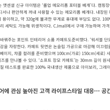
있는 앳센셜 신규 아이템은 ‘롤업 메모리폼 포터블 베개’다. 캠핑장
어디서나 편안하게 꺼내 사용할 수 있는 메모리폼 베개다. 내장된
 용이하고, 약 320g에 불과한 무게로 휴대에 부담도 없다. 10
 세탁도 가능해 위생적이다. CJmall에서 구매 가능하며 가격은
바꿔주는 포인트 인테리어 소품 카페트도준비했다. ‘워셔블 단모
감을 자랑한다. 카페트 뒷면은 논슬립 가공으로 마감해 미끄럼
베이지, 챠콜 컬러를 준비했으며 100cm(가로) 150cm(세로) 
이즈를 만나볼 수 있다. ‘소프트 장모 카페트’는 30mm 길이 
질 테스트를 완료한 100% 국내생산 제품으로 아이보리, 그레이
에 관심 높아진 고객 라이프스타일 대응··· 공