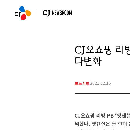
CJ오쇼핑 리빙
다변화
보도자료
2021.02.16
CJ오쇼핑 리빙 PB ‘앳
꾀한다.
앳센셜은 올 한해 