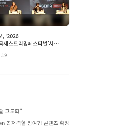
, ‘2026
국제스트리밍페스티벌’서
 미래 경쟁력 제시...“플랫폼·AI
6.19
합으로 글로벌 확장 가속"
술 고도화”
Gen-Z 저격할 참여형 콘텐츠 확장