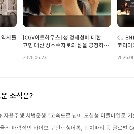
게 역사를
[CGV아트하우스] 성 정체성에 대한
CJ ENM
고민 대신 성소수자로의 삶을 긍정하는
코리아
방법, <여름의 카메라>
K콘텐츠
2026.06.23
2026.0
기술 결
로운 소식은?
송 자율주행 시범운행 “고속도로 넘어 도심형 미들마일로 기
LA에 서울의 매력적인 바이브 구현…싱어롱, 워치파티 등 글로벌 