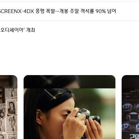
SCREENX·4DX 흥행 폭발…개봉 주말 객석률 90% 넘어
th 오디세이아’ 개최