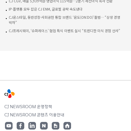
CJ CGV, 매출 5,939억원·영업이익 115억원…2분기 세전이익 흑자 전환
IP·플랫폼 모두 잡은 CJ ENM, 글로벌 공략 속도낸다
CJ온스타일, 동반성장·사회공헌 통합 브랜드 ‘온도(ON:DO)’출범… “상생 경영
박차”
CJ프레시웨이, ‘슈퍼레이스’ 협업 특식 이벤트 실시 “트렌디한 미식 경험 선사”
CJ NEWSROOM 운영정책
CJ NEWSROOM 콘텐츠 이용안내