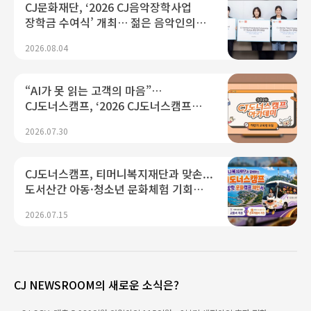
CJ문화재단, ‘2026 CJ음악장학사업
장학금 수여식’ 개최… 젊은 음악인의
글로벌 도전에 힘 싣는다
2026.08.04
“AI가 못 읽는 고객의 마음”…
CJ도너스캠프, ‘2026 CJ도너스캠프
아카데미’로 K서비스 청년 취업까지
2026.07.30
잇는다
CJ도너스캠프, 티머니복지재단과 맞손...
도서산간 아동·청소년 문화체험 기회
넓힌다
2026.07.15
CJ NEWSROOM의 새로운 소식은?