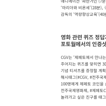
애니메이션 ‘파란거인’(7
‘마리아와 비욘세’(28분
감독의 ‘역량향상교육’(40
영화 관련 퀴즈 정답
포토월에서의 인증샷
CGV는 ‘제페토에서 만나
주어지는 퀴즈를 맞히면 3
기념 티셔츠를 증정할 계획
해시태그(#CGV, #전주국제
100명에게 제페토 코인을 
전주국제영화제, #제페토CG
놀러가고 싶은 친구를 태그