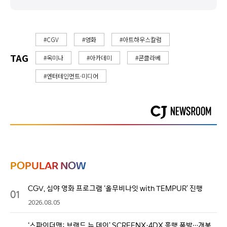
#CGV
#영화
#아트하우스칼럼
TAG
#옥미나
#아카데미
#콘클라베
#엔터테인먼트·미디어
POPULAR NOW
CGV, 심야 영화 프로그램 ‘올무비나잇 with TEMPUR’ 진행
01
2026.08.05
‘스파이더맨: 브랜드 뉴 데이’ SCREENX·4DX 흥행 폭발…개봉