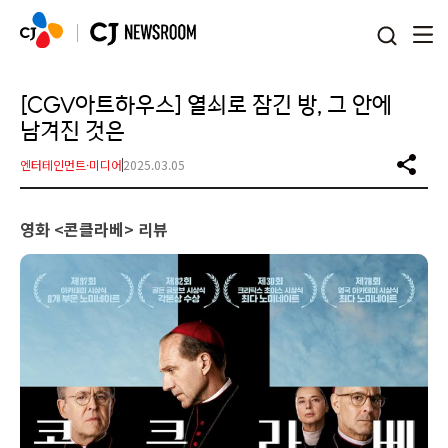
본문 바로가기
[CGV아트하우스] 열쇠로 잠긴 방, 그 안에
남겨진 것은
엔터테인먼트·미디어
2025.03.05
영화 <콘클라베> 리뷰