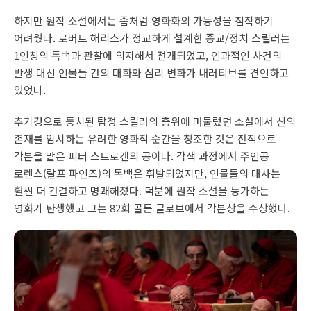
하지만 원작 소설에서는 좀처럼 영화화의 가능성을 짐작하기
어려웠다. 로버트 해리스가 정교하게 설계한 종교/정치 스릴러는
1인칭의 독백과 관찰에 의지해서 전개되었고, 인과적인 사건의
발생 대신 인물들 간의 대화와 심리 변화가 내러티브를 견인하고
있었다.
추기경으로 등치된 탐정 스릴러의 층위에 머물렀던 소설에서 신의
존재를 암시하는 유려한 영화적 순간을 창조한 것은 전적으로
각본을 맡은 피터 스트로겐의 공이다. 각색 과정에서 주인공
로렌스(랄프 파인즈)의 독백은 휘발되었지만, 인물들의 대사는
훨씬 더 간결하고 명쾌해졌다. 덕분에 원작 소설을 능가하는
영화가 탄생했고 그는 82회 골든 글로브에서 각본상을 수상했다.