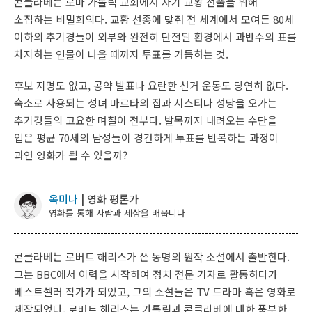
콘클라베는 로마 가톨릭 교회에서 차기 교황 선출을 위해
소집하는 비밀회의다. 교황 선종에 맞춰 전 세계에서 모여든 80세
이하의 추기경들이 외부와 완전히 단절된 환경에서 과반수의 표를
차지하는 인물이 나올 때까지 투표를 거듭하는 것.
후보 지명도 없고, 공약 발표나 요란한 선거 운동도 당연히 없다.
숙소로 사용되는 성녀 마르타의 집과 시스티나 성당을 오가는
추기경들의 고요한 며칠이 전부다. 발목까지 내려오는 수단을
입은 평균 70세의 남성들이 경건하게 투표를 반복하는 과정이
과연 영화가 될 수 있을까?
옥미나
| 영화 평론가
영화를 통해 사람과 세상을 배웁니다
콘클라베는 로버트 해리스가 쓴 동명의 원작 소설에서 출발한다.
그는 BBC에서 이력을 시작하여 정치 전문 기자로 활동하다가
베스트셀러 작가가 되었고, 그의 소설들은 TV 드라마 혹은 영화로
제작되었다. 로버트 해리스는 가톨릭과 콘클라베에 대한 풍부한