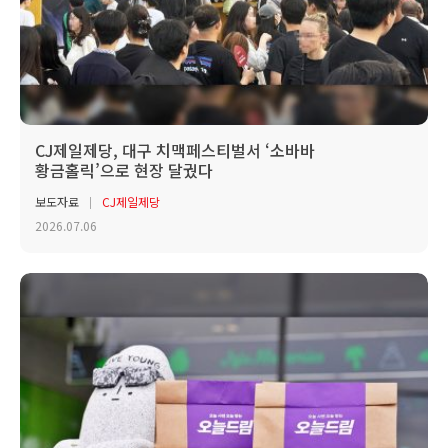
CJ제일제당, 대구 치맥페스티벌서 ‘소바바
황금홀릭’으로 현장 달궜다
보도자료
CJ제일제당
2026.07.06