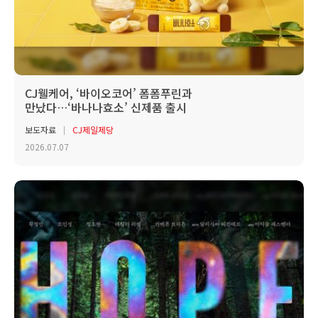
CJ웰케어, ‘바이오코어’ 폼폼푸린과
만났다…‘바나나효소’ 신제품 출시
보도자료
CJ제일제당
2026.07.07