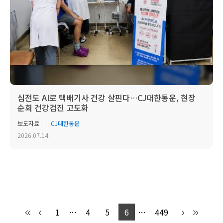
심전도 AI로 택배기사 건강 살핀다…CJ대한통운, 현장
순회 건강검진 고도화
보도자료
CJ대한통운
2026.07.14
1
…
4
5
6
…
449