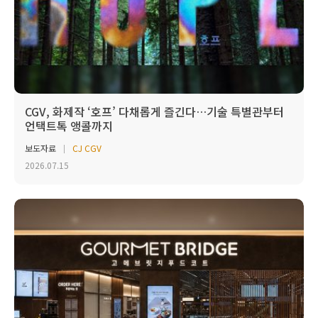
CGV, 화제작 ‘호프’ 다채롭게 즐긴다…기술 특별관부터
언택트톡 앵콜까지
보도자료
CJ CGV
2026.07.15