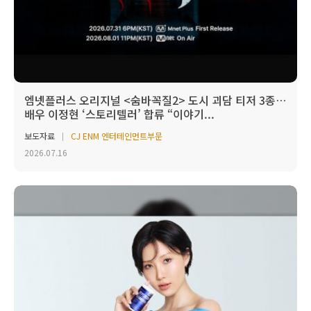
엠넷플러스 오리지널 <숨바꼭질2> 도시 괴담 티저 3종…
배우 이정현 ‘스토리텔러’ 합류 “이야기...
보도자료
CJ ENM 엔터테인먼트부문
2026.07.16