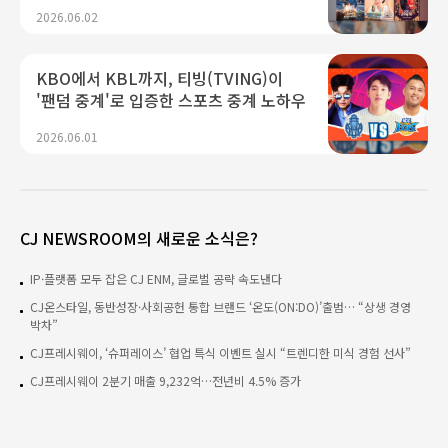
2026.06.02
KBO에서 KBL까지, 티빙(TVING)이
'팬덤 중계'로 입증한 스포츠 중계 노하우
2026.06.01
CJ NEWSROOM의 새로운 소식은?
IP·플랫폼 모두 잡은 CJ ENM, 글로벌 공략 속도낸다
CJ온스타일, 동반성장·사회공헌 통합 브랜드 ‘온도(ON:DO)’출범… “상생 경영
박차”
CJ프레시웨이, ‘슈퍼레이스’ 협업 특식 이벤트 실시 “트렌디한 미식 경험 선사”
CJ프레시웨이 2분기 매출 9,232억…전년비 4.5% 증가