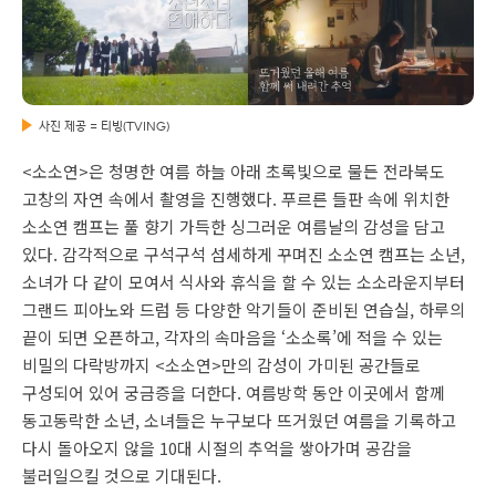
사진 제공 = 티빙(TVING)
<소소연>은 청명한 여름 하늘 아래 초록빛으로 물든 전라북도
고창의 자연 속에서 촬영을 진행했다. 푸르른 들판 속에 위치한
소소연 캠프는 풀 향기 가득한 싱그러운 여름날의 감성을 담고
있다. 감각적으로 구석구석 섬세하게 꾸며진 소소연 캠프는 소년,
소녀가 다 같이 모여서 식사와 휴식을 할 수 있는 소소라운지부터
그랜드 피아노와 드럼 등 다양한 악기들이 준비된 연습실, 하루의
끝이 되면 오픈하고, 각자의 속마음을 ‘소소록’에 적을 수 있는
비밀의 다락방까지 <소소연>만의 감성이 가미된 공간들로
구성되어 있어 궁금증을 더한다. 여름방학 동안 이곳에서 함께
동고동락한 소년, 소녀들은 누구보다 뜨거웠던 여름을 기록하고
다시 돌아오지 않을 10대 시절의 추억을 쌓아가며 공감을
불러일으킬 것으로 기대된다.