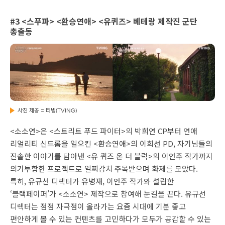
#3 <스푸파> <환승연애> <유퀴즈> 베테랑 제작진 군단
총출동
사진 제공 = 티빙(TVING)
<소소연>은 <스트리트 푸드 파이터>의 박희연 CP부터 연애
리얼리티 신드롬을 일으킨 <환승연애>의 이희선 PD, 자기님들의
진솔한 이야기를 담아낸 <유 퀴즈 온 더 블럭>의 이언주 작가까지
의기투합한 프로젝트로 일찌감치 주목받으며 화제를 모았다.
특히, 유규선 디렉터가 유병재, 이언주 작가와 설립한
‘블랙페이퍼’가 <소소연> 제작으로 참여해 눈길을 끈다. 유규선
디렉터는 점점 자극점이 올라가는 요즘 시대에 기분 좋고
편안하게 볼 수 있는 컨텐츠를 고민하다가 모두가 공감할 수 있는