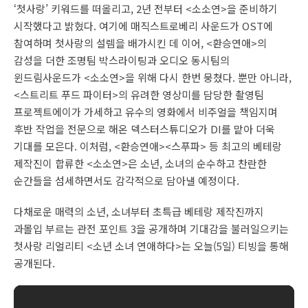
‘첫사랑’ 키워드를 떠올리고, 2년 전부터 <소소연>을 준비하기
시작했다고 밝혔다. 여기에 매직스트로베리 사운드가 OST에
참여하며 첫사랑의 설렘을 배가시킨 데 이어, <환승연애>의
감성을 더한 조명팀 박스라이팅과 오디오 동시팀의
윈드림사운드가 <소소연>을 위해 다시 한번 뭉쳤다. 뿐만 아니라,
<스트리트 푸드 파이터>의 유려한 영상미를 담당한 촬영팀
프로젝트에이가 가세하고 유수의 영화에서 비주얼을 책임지며
후반 작업을 전문으로 해온 덱스터스튜디오가 DI를 맡아 더욱
기대를 모은다. 이처럼, <환승연애><스푸파> 등 최고의 베테랑
제작진이 합류한 <소소연>은 소년, 소녀의 순수하고 찬란한
순간들을 섬세하면서도 감각적으로 담아낼 예정이다.
다채로운 매력의 소년, 소녀부터 초특급 베테랑 제작진까지
과몰입 부르는 관전 포인트 3을 공개하며 기대감을 불러일으키는
첫사랑 리얼리티 <소년 소녀 연애하다>는 오늘(5일) 티빙을 통해
공개된다.