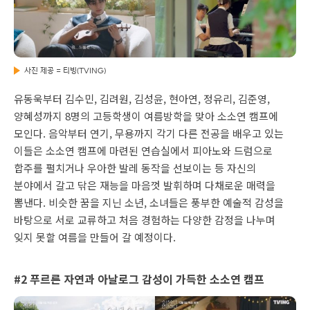
사진 제공 = 티빙(TVING)
유동욱부터 김수민, 김려원, 김성윤, 현아연, 정유리, 김준영,
양혜성까지 8명의 고등학생이 여름방학을 맞아 소소연 캠프에
모인다. 음악부터 연기, 무용까지 각기 다른 전공을 배우고 있는
이들은 소소연 캠프에 마련된 연습실에서 피아노와 드럼으로
합주를 펼치거나 우아한 발레 동작을 선보이는 등 자신의
분야에서 갈고 닦은 재능을 마음껏 발휘하며 다채로운 매력을
뽐낸다. 비슷한 꿈을 지닌 소년, 소녀들은 풍부한 예술적 감성을
바탕으로 서로 교류하고 처음 경험하는 다양한 감정을 나누며
잊지 못할 여름을 만들어 갈 예정이다.
#2 푸르른 자연과 아날로그 감성이 가득한 소소연 캠프