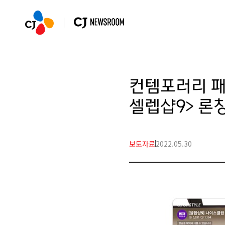
컨템포러리 패션
셀렙샵9> 론
보도자료
2022.05.30