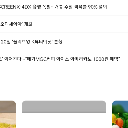
SCREENX·4DX 흥행 폭발…개봉 주말 객석률 90% 넘어
th 오디세이아’ 개최
 20일 ‘올리브영 K뷰티에딧’ 론칭
시리즈’ 이어간다…“메가MGC커피 아이스 아메리카노 1000원 혜택”