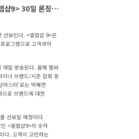
렙샵9> 30일 론칭…
 선보인다. <셀렙샵 9>은
송 프로그램으로 고객과의
시 매일 방송된다. 올해 벌써
디자이너 브랜드/시즌 잡화 등
‘샵마스터’로는 박혜연
이력으로 브랜드에 대한
를 선보일 예정이다.
인 <셀렙샵9>의 숫자
트이다. 고객이 고민하는