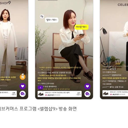
이브커머스 프로그램 <셀렙샵9> 방송 화면