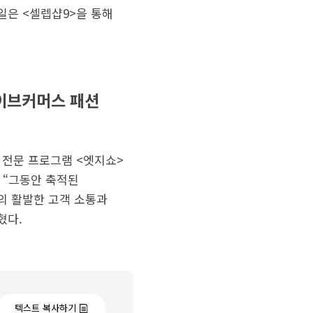
일은 <셀렙샵9>을 통해
이브커머스 패션
 전문 프로그램 <엣지쇼>
 “그동안 축적된
의 활발한 고객 소통과
혔다.
텍스트 복사하기