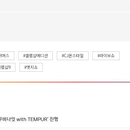
커머스
#셀렙샵에디션
#CJ온스타일
#라이브쇼
셀렙샵9
#엣지쇼
비나잇 with TEMPUR’ 진행