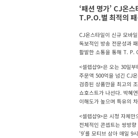
‘패션 명가’ CJ온
T.P.O.별 최적의 
CJ온스타일이 신규 모바일 
독보적인 방송 전문성과 패
활발한 소통을 통해 T. P.
<셀렙샵9>은 오는 30일부
주문액 500억을 넘긴 CJ
검증된 상품만을 최고의 조
쇼호스트가 나선다. 박혜연
이해도가 높으며 특유의 차
<셀렙샵9>은 시청 자체만
전체적인 콘셉트는 쌍방향 
‘9’를 모티브 삼아 매일 