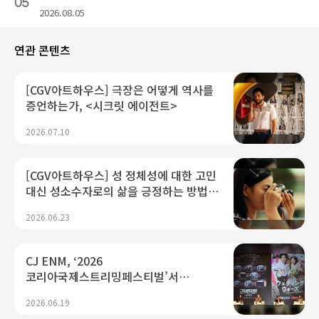
05
2026.08.05
연관 콘텐츠
[CGV아트하우스] 극장은 어떻게 역사를
증언하는가, <시크릿 에이전트>
2026.07.10
[CGV아트하우스] 성 정체성에 대한 고민
대신 성소수자로의 삶을 긍정하는 방법,
<여름의 카메라>
2026.06.23
CJ ENM, ‘2026
코리아국제스트리밍페스티벌’서
K콘텐츠 미래 경쟁력 제시...“플랫폼·AI
2026.06.19
기술 결합으로 글로벌 확장 가속"