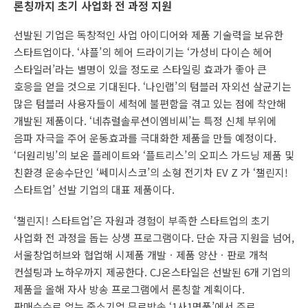
론칭까지 초기 사업화 전 과정 지원
선발된 기업은 독창적인 사업 아이디어와 제품 기술력을 보유한
스타트업이다. ‘샤플’의 헤어 드라이기는 ‘가성비 다이슨 헤어
스타일러’라는 별명이 있을 정도로 스타일링 효과가 좋아 큰
호응을 얻을 것으로 기대된다. ‘나인랩’의 텀블러 자외선 살균기는
많은 텀블러 사용자들이 세척에 불편함을 겪고 있는 점에 착안해
개발된 제품이다. ‘네츄럴솔루션이엠비씨’는 특정 신체 부위에
음파 자극을 주어 운동효과를 극대화한 제품을 만들 예정이다.
‘더원리빙’의 보온 플레이트와 ‘플트리스’의 오피스 가드닝 제품 및
친환경 운송수단인 ‘쎄미시스코’의 소형 전기차 EV Z 가 ‘챌린지!
스타트업’ 선발 기업의 대표 제품이다.
‘챌린지! 스타트업’은 자원과 경험이 부족한 스타트업의 초기
사업화 전 과정을 돕는 상생 프로그램이다. 단순 자금 지원을 넘어,
서울창업허브와 협업해 시제품 개발ㆍ제품 양산ㆍ판로 개척
컨설팅과 노하우까지 제공한다. CJ온스타일은 선발된 6개 기업의
제품을 올해 자사 방송 프로그램에서 론칭할 계획이다.
판매수수료 없는 중소기업 무료방송 ‘1사1명품’에서 주로