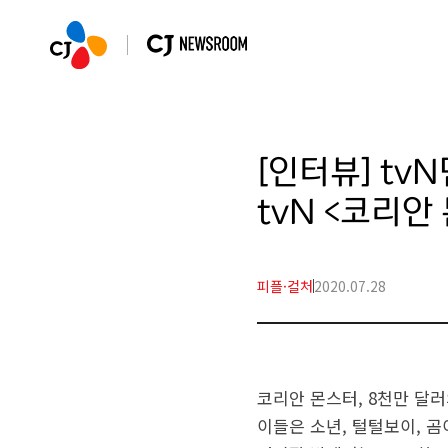
[인터뷰] t
tvN <코리안
피플·컬처
2020.07.28
코리안 몬스터, 8천만 달
이들은 소년, 털털보이, 