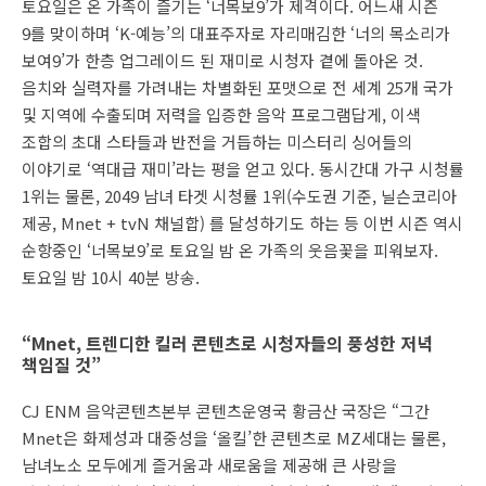
토요일은 온 가족이 즐기는 ‘너목보9’가 제격이다. 어느새 시즌
9를 맞이하며 ‘K-예능’의 대표주자로 자리매김한 ‘너의 목소리가
보여9’가 한층 업그레이드 된 재미로 시청자 곁에 돌아온 것.
음치와 실력자를 가려내는 차별화된 포맷으로 전 세계 25개 국가
및 지역에 수출되며 저력을 입증한 음악 프로그램답게, 이색
조합의 초대 스타들과 반전을 거듭하는 미스터리 싱어들의
이야기로 ‘역대급 재미’라는 평을 얻고 있다. 동시간대 가구 시청률
1위는 물론, 2049 남녀 타겟 시청률 1위(수도권 기준, 닐슨코리아
제공, Mnet + tvN 채널합) 를 달성하기도 하는 등 이번 시즌 역시
순항중인 ‘너목보9’로 토요일 밤 온 가족의 웃음꽃을 피워보자.
토요일 밤 10시 40분 방송.
“Mnet, 트렌디한 킬러 콘텐츠로 시청자들의 풍성한 저녁
책임질 것”
CJ ENM 음악콘텐츠본부 콘텐츠운영국 황금산 국장은 “그간
Mnet은 화제성과 대중성을 ‘올킬’한 콘텐츠로 MZ세대는 물론,
남녀노소 모두에게 즐거움과 새로움을 제공해 큰 사랑을