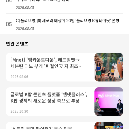
2026.08.05
CJ올리브영, 美 세포라 매장에 20일 ‘올리브영 K뷰티에딧’ 론칭
05
2026.08.05
연관 콘텐츠
[Mnet] ‘엠카운트다운’, 레드벨벳→
세븐틴 디노 부캐 ‘피철인’까지 최초
공개! 한여름 더위 날릴 '역대급 라인업'
2026.08.06
글로벌 K팝 콘텐츠 플랫폼 ‘엠넷플러스’,
K팝 경제의 새로운 성장 축으로 부상
2025.10.30
‘스트릿 우먼 파이터2’ 우승 팀을