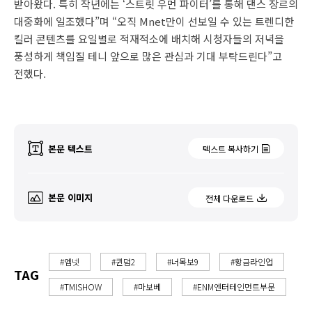
받아왔다. 특히 작년에는 ‘스트릿 우먼 파이터’를 통해 댄스 장르의
대중화에 일조했다”며 “오직 Mnet만이 선보일 수 있는 트렌디한
킬러 콘텐츠를 요일별로 적재적소에 배치해 시청자들의 저녁을
풍성하게 책임질 테니 앞으로 많은 관심과 기대 부탁드린다”고
전했다.
본문 텍스트
텍스트 복사하기
본문 이미지
전체 다운로드
#엠넷
#퀸덤2
#너목보9
#황금라인업
TAG
#TMISHOW
#마보베
#ENM엔터테인먼트부문