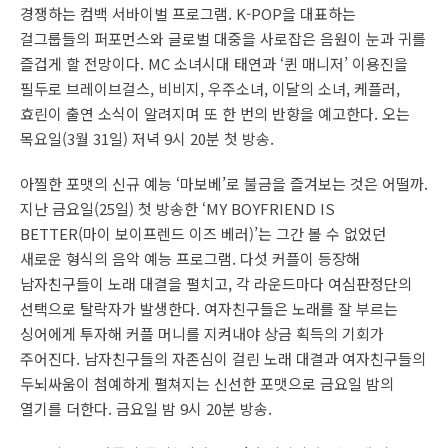
경쟁하는 컴백 서바이벌 프로그램. K-POP을 대표하는
걸그룹들의 퍼포먼스와 글로벌 대중을 사로잡은 음원이 눈과 귀를
즐겁게 할 전망이다. MC 소녀시대 태연과 ‘퀸 매니저’ 이용진을
필두로 브레이브걸스, 비비지, 우주소녀, 이달의 소녀, 케플러,
효린이 출연 소식이 알려지며 또 한 번의 반향을 예고한다. 오는
목요일(3월 31일) 저녁 9시 20분 첫 방송.
아찔한 포맷의 신규 예능 ‘마보베’로 불금을 즐겨보는 것은 어떨까.
지난 금요일(25일) 첫 방송한 ‘MY BOYFRIEND IS
BETTER(마이 보이프렌드 이즈 베러)’는 그간 볼 수 없었던
새로운 형식의 음악 예능 프로그램. 다섯 커플이 등장해
남자친구들이 노래 대결을 펼치고, 각 라운드마다 여심판정단의
선택으로 탈락자가 발생한다. 여자친구들은 노래를 잘 부르는
싱어에게 투자해 커플 머니를 지켜내야 상금 획득의 기회가
주어진다. 남자친구들의 자존심이 걸린 노래 대결과 여자친구들의
두뇌싸움이 첨예하게 펼쳐지는 신선한 포맷으로 금요일 밤의
열기를 더한다. 금요일 밤 9시 20분 방송.