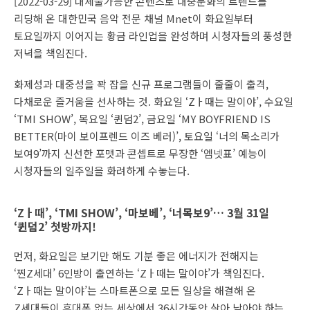
[2022-03-29] 대체불가능한 콘텐츠로 대중문화의 트렌드를
리딩해 온 대한민국 음악 전문 채널 Mnet이 화요일부터
토요일까지 이어지는 황금 라인업을 완성하며 시청자들의 풍성한
저녁을 책임진다.
화제성과 대중성을 꽉 잡을 신규 프로그램들이 줄줄이 출격,
다채로운 즐거움을 선사하는 것. 화요일 ‘Zㅏ때는 말이야’, 수요일
‘TMI SHOW’, 목요일 ‘퀸덤2’, 금요일 ‘MY BOYFRIEND IS
BETTER(마이 보이프렌드 이즈 베러)’, 토요일 ‘너의 목소리가
보여9’까지 신선한 포맷과 콘셉트로 무장한 ‘엠넷표’ 예능이
시청자들의 일주일을 화려하게 수놓는다.
‘Zㅏ때’, ‘TMI SHOW’, ‘마보베’, ‘너목보9’… 3월 31일
‘퀸덤2’ 첫방까지!
먼저, 화요일은 보기만 해도 기분 좋은 에너지가 전해지는
‘찐Z세대’ 6인방이 출연하는 ‘Zㅏ때는 말이야’가 책임진다.
‘Zㅏ때는 말이야’는 스마트폰으로 모든 일상을 해결해 온
Z세대들이 휴대폰 없는 세상에서 36시간동안 살아 남아야 하는