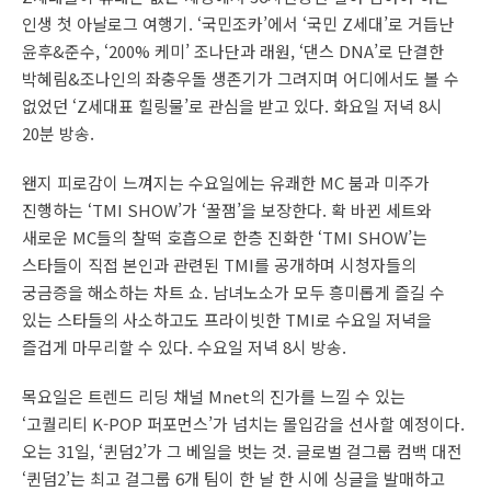
인생 첫 아날로그 여행기. ‘국민조카’에서 ‘국민 Z세대’로 거듭난
윤후&준수, ‘200% 케미’ 조나단과 래원, ‘댄스 DNA’로 단결한
박혜림&조나인의 좌충우돌 생존기가 그려지며 어디에서도 볼 수
없었던 ‘Z세대표 힐링물’로 관심을 받고 있다. 화요일 저녁 8시
20분 방송.
왠지 피로감이 느껴지는 수요일에는 유쾌한 MC 붐과 미주가
진행하는 ‘TMI SHOW’가 ‘꿀잼’을 보장한다. 확 바뀐 세트와
새로운 MC들의 찰떡 호흡으로 한층 진화한 ‘TMI SHOW’는
스타들이 직접 본인과 관련된 TMI를 공개하며 시청자들의
궁금증을 해소하는 차트 쇼. 남녀노소가 모두 흥미롭게 즐길 수
있는 스타들의 사소하고도 프라이빗한 TMI로 수요일 저녁을
즐겁게 마무리할 수 있다. 수요일 저녁 8시 방송.
목요일은 트렌드 리딩 채널 Mnet의 진가를 느낄 수 있는
‘고퀄리티 K-POP 퍼포먼스’가 넘치는 몰입감을 선사할 예정이다.
오는 31일, ‘퀸덤2’가 그 베일을 벗는 것. 글로벌 걸그룹 컴백 대전
‘퀸덤2’는 최고 걸그룹 6개 팀이 한 날 한 시에 싱글을 발매하고