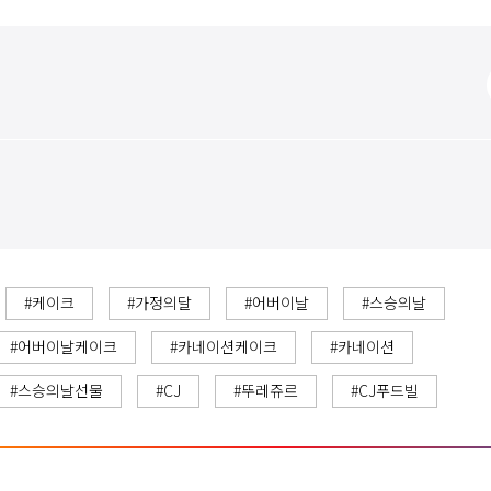
#케이크
#가정의달
#어버이날
#스승의날
#어버이날케이크
#카네이션케이크
#카네이션
#스승의날선물
#CJ
#뚜레쥬르
#CJ푸드빌