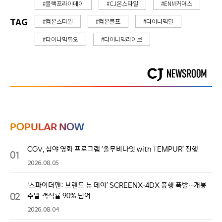
#블랙프라이데이
#CJ온스타일
#ENM커머스
TAG
#컴온스타일
#컴온블프
#다이나믹딜
#다이나믹듀오
#다이나믹라이브
POPULAR NOW
CGV, 심야 영화 프로그램 ‘올무비나잇 with TEMPUR’ 진행
01
2026.08.05
‘스파이더맨: 브랜드 뉴 데이’ SCREENX·4DX 흥행 폭발…개봉
02
주말 객석률 90% 넘어
2026.08.04