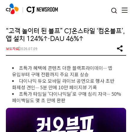
본문 바로가기
“고객 놀이터 된 블프” CJ온스타일 ‘컴온블프’,
앱 설치 124%↑·DAU 46%↑
보도자료
2026.07.09
초특가 혜택에 콘텐츠 더한 블랙프라이데이∙∙∙ 앱
유입부터 구매 전환까지 주요 지표 상승
다이나믹 듀오 모바일 라이브 공연으로 행사 초반
화제성 견인∙∙∙ 5분 만에 10만 페이지뷰 기록
초특가 타임딜 ‘다이나믹딜’로 구매 심리 자극∙∙∙ 50%
페이백딜도 몇 초 만에 완판