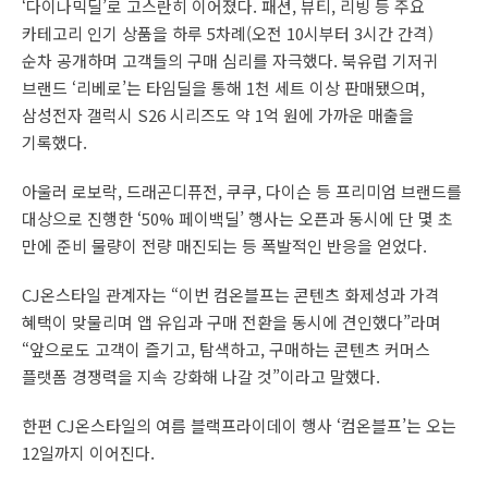
‘다이나믹딜’로 고스란히 이어졌다. 패션, 뷰티, 리빙 등 주요
카테고리 인기 상품을 하루 5차례(오전 10시부터 3시간 간격)
순차 공개하며 고객들의 구매 심리를 자극했다. 북유럽 기저귀
브랜드 ‘리베로’는 타임딜을 통해 1천 세트 이상 판매됐으며,
삼성전자 갤럭시 S26 시리즈도 약 1억 원에 가까운 매출을
기록했다.
아울러 로보락, 드래곤디퓨전, 쿠쿠, 다이슨 등 프리미엄 브랜드를
대상으로 진행한 ‘50% 페이백딜’ 행사는 오픈과 동시에 단 몇 초
만에 준비 물량이 전량 매진되는 등 폭발적인 반응을 얻었다.
CJ온스타일 관계자는 “이번 컴온블프는 콘텐츠 화제성과 가격
혜택이 맞물리며 앱 유입과 구매 전환을 동시에 견인했다”라며
“앞으로도 고객이 즐기고, 탐색하고, 구매하는 콘텐츠 커머스
플랫폼 경쟁력을 지속 강화해 나갈 것”이라고 말했다.
한편 CJ온스타일의 여름 블랙프라이데이 행사 ‘컴온블프’는 오는
12일까지 이어진다.