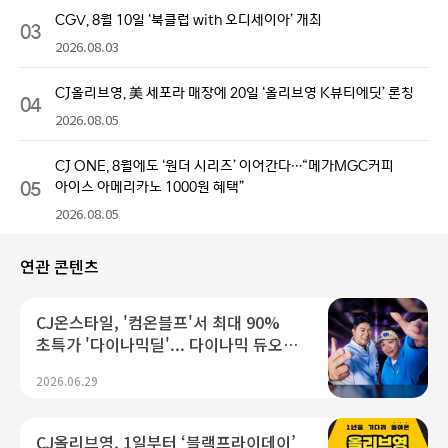
CGV, 8월 10일 ‘북클럽 with 오디세이아’ 개최
03
2026.08.03
CJ올리브영, 美 세포라 매장에 20일 ‘올리브영 K뷰티에딧’ 론칭
04
2026.08.05
CJ ONE, 8월에도 ‘원더 시리즈’ 이어간다…“메가MGC커피
05
아이스 아메리카노 1000원 혜택”
2026.08.05
연관 콘텐츠
CJ온스타일, '컴온블프'서 최대 90%
초특가 '다이나믹딜'... 다이나믹 듀오
컬래버
2026.06.29
CJ올리브영, 1일부터 ‘블랙프라이데이’