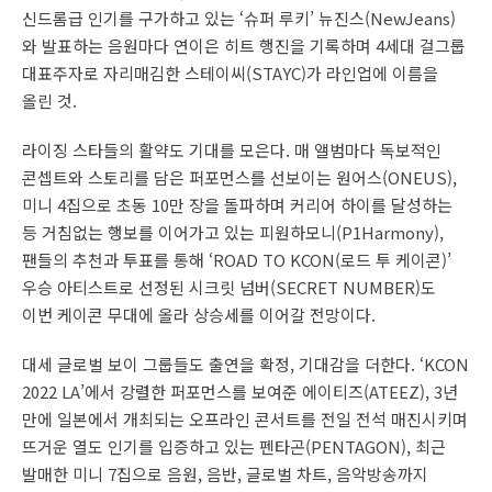
신드롬급 인기를 구가하고 있는 ‘슈퍼 루키’ 뉴진스(NewJeans)
와 발표하는 음원마다 연이은 히트 행진을 기록하며 4세대 걸그룹
대표주자로 자리매김한 스테이씨(STAYC)가 라인업에 이름을
올린 것.
라이징 스타들의 활약도 기대를 모은다. 매 앨범마다 독보적인
콘셉트와 스토리를 담은 퍼포먼스를 선보이는 원어스(ONEUS),
미니 4집으로 초동 10만 장을 돌파하며 커리어 하이를 달성하는
등 거침없는 행보를 이어가고 있는 피원하모니(P1Harmony),
팬들의 추천과 투표를 통해 ‘ROAD TO KCON(로드 투 케이콘)’
우승 아티스트로 선정된 시크릿 넘버(SECRET NUMBER)도
이번 케이콘 무대에 올라 상승세를 이어갈 전망이다.
대세 글로벌 보이 그룹들도 출연을 확정, 기대감을 더한다. ‘KCON
2022 LA’에서 강렬한 퍼포먼스를 보여준 에이티즈(ATEEZ), 3년
만에 일본에서 개최되는 오프라인 콘서트를 전일 전석 매진시키며
뜨거운 열도 인기를 입증하고 있는 펜타곤(PENTAGON), 최근
발매한 미니 7집으로 음원, 음반, 글로벌 차트, 음악방송까지