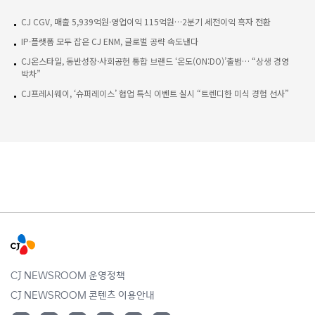
CJ CGV, 매출 5,939억원·영업이익 115억원…2분기 세전이익 흑자 전환
IP·플랫폼 모두 잡은 CJ ENM, 글로벌 공략 속도낸다
CJ온스타일, 동반성장·사회공헌 통합 브랜드 ‘온도(ON:DO)’출범… “상생 경영
박차”
CJ프레시웨이, ‘슈퍼레이스’ 협업 특식 이벤트 실시 “트렌디한 미식 경험 선사”
CJ NEWSROOM 운영정책
CJ NEWSROOM 콘텐츠 이용안내