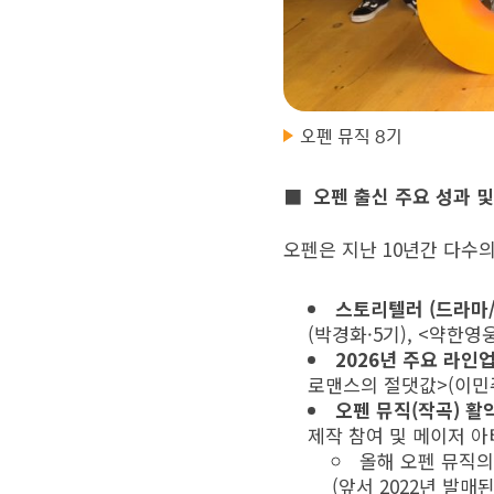
오펜 뮤직 8기
■ 오펜 출신 주요 성과 및
오펜은 지난 10년간 다수
스토리텔러
(드라마
(박경화·5기), <약한영
2026년 주요 라인업
로맨스의 절댓값>(이민주·5
오펜 뮤직(작곡) 활
제작 참여 및 메이저 
올해 오펜 뮤직의
(앞서 2022년 발매