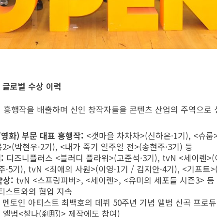
 글로벌 수상 이력
의 흥행작을 배출하며 신인 창작자들을 콘텐츠 산업의 주역으로 
/영화) 부문 대표 흥행작:
<갯마을 차차차>(신하은·1기), <슈룹>
웅2>(박현우·2기), <내가 죽기 일주일 전>(송현주·3기) 등
:
디즈니플러스 <블러디 플라워>(고준석·3기), tvN <세이렌>(
기), tvN <최애의 사원>(이영·1기 / 김지안·4기), <기프트>
약상:
tvN <스프링피버>, <세이렌>, <유미의 세포들 시즌3> 등
아티스트와의 협업 지속
 멘토인 아티스트 최백호의 데뷔 50주년 기념 앨범 신곡 프로듀
된 앨범<찰나(刹那)> 제작에도 참여)