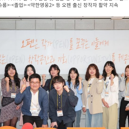
슈룹>·<졸업>·<약한영웅2> 등 오펜 출신 창작자 활약 지속