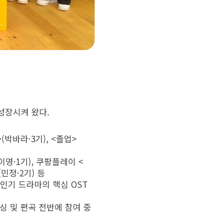
성장시켜 왔다.
(박바라·3기), <졸업>
이영·1기), 쿠팡플레이 <
(민정·2기) 등
 인기 드라마의 핵심 OST
싱 및 편곡 전반에 참여 중