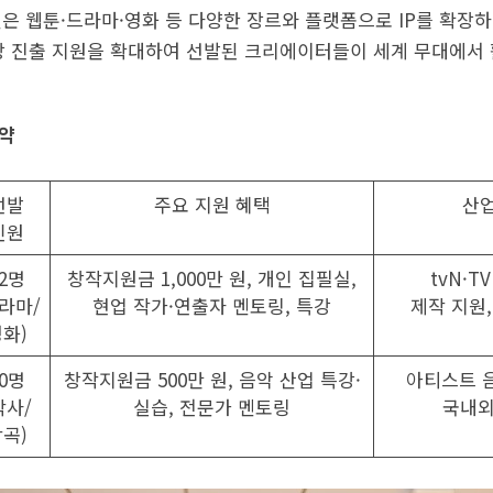
펜은 웹툰·드라마·영화 등 다양한 장르와 플랫폼으로 IP를 확장
장 진출 지원을 확대하여 선발된 크리에이터들이 세계 무대에서 
요약
선발
주요 지원 혜택
산업
인원
12명
창작지원금 1,000만 원, 개인 집필실,
tvN·T
라마/
현업 작가·연출자 멘토링, 특강
제작 지원
화)
10명
창작지원금 500만 원, 음악 산업 특강·
아티스트 음
작사/
실습, 전문가 멘토링
국내외
곡)