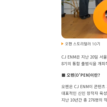
오펜 스토리텔러 10기
CJ ENM은 지난 20일 
8기의 통합 출범식을 개최
■ 오펜(O’PEN)이란?
오펜은 CJ ENM이 콘텐
대표적인 신인 창작자 육성 
지난 10년간 총 276명의