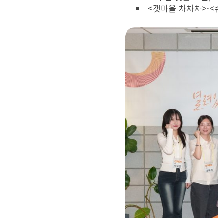
<갯마을 차차차>·<