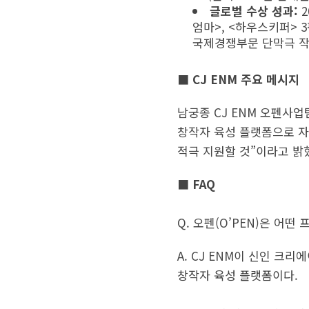
글로벌 수상 성과:
2
엄마>, <하우스키퍼>
국제경쟁부문 단막극 작품
■ CJ ENM 주요 메시지
남궁종 CJ ENM 오펜사
창작자 육성 플랫폼으로 자
적극 지원할 것”이라고 밝
■ FAQ
Q. 오펜(O’PEN)은 어떤
A. CJ ENM이 신인 크
창작자 육성 플랫폼이다.