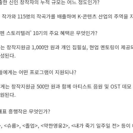
배출한 신인 창작자의 누적 규모는 어느 정도인가?
6명의 작가와 115명의 작곡가를 배출하며 K-콘텐츠 산업의 주역을 
‘오펜 스토리텔러’ 10기의 주요 혜택은 무엇인가?
게는 창작지원금 1,000만 원과 개인 집필실, 현업 멘토링이 제
편성된다.
곡가들에게는 어떤 프로그램이 지원되나?
에게는 창작지원금 500만 원과 함께 아티스트 음원 및 OST 데모
원된다.
 대표 흥행작은 무엇인가?
, <슈룹>, <졸업>, <약한영웅2>, <내가 죽기 일주일 전> 등