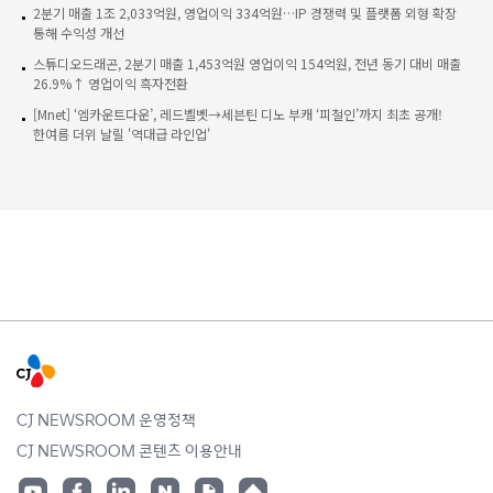
2분기 매출 1조 2,033억원, 영업이익 334억원…IP 경쟁력 및 플랫폼 외형 확장
통해 수익성 개선
스튜디오드래곤, 2분기 매출 1,453억원 영업이익 154억원, 전년 동기 대비 매출
26.9%↑ 영업이익 흑자전환
[Mnet] ‘엠카운트다운’, 레드벨벳→세븐틴 디노 부캐 ‘피철인’까지 최초 공개!
한여름 더위 날릴 '역대급 라인업'
CJ NEWSROOM 운영정책
CJ NEWSROOM 콘텐츠 이용안내