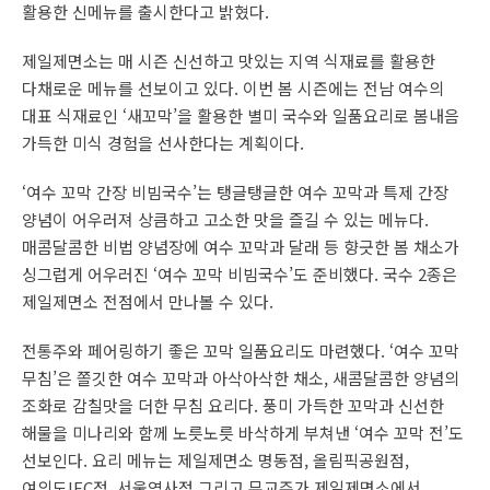
활용한 신메뉴를 출시한다고 밝혔다.
제일제면소는 매 시즌 신선하고 맛있는 지역 식재료를 활용한
다채로운 메뉴를 선보이고 있다. 이번 봄 시즌에는 전남 여수의
대표 식재료인 ‘새꼬막’을 활용한 별미 국수와 일품요리로 봄내음
가득한 미식 경험을 선사한다는 계획이다.
‘여수 꼬막 간장 비빔국수’는 탱글탱글한 여수 꼬막과 특제 간장
양념이 어우러져 상큼하고 고소한 맛을 즐길 수 있는 메뉴다.
매콤달콤한 비법 양념장에 여수 꼬막과 달래 등 향긋한 봄 채소가
싱그럽게 어우러진 ‘여수 꼬막 비빔국수’도 준비했다. 국수 2종은
제일제면소 전점에서 만나볼 수 있다.
전통주와 페어링하기 좋은 꼬막 일품요리도 마련했다. ‘여수 꼬막
무침’은 쫄깃한 여수 꼬막과 아삭아삭한 채소, 새콤달콤한 양념의
조화로 감칠맛을 더한 무침 요리다. 풍미 가득한 꼬막과 신선한
해물을 미나리와 함께 노릇노릇 바삭하게 부쳐낸 ‘여수 꼬막 전’도
선보인다. 요리 메뉴는 제일제면소 명동점, 올림픽공원점,
여의도IFC점, 서울역사점 그리고 무교주가 제일제면소에서