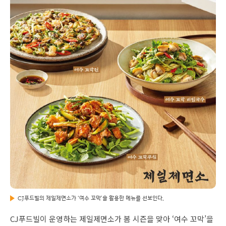
CJ푸드빌의 제일제면소가 ‘여수 꼬막’을 활용한 메뉴를 선보인다.
CJ푸드빌이 운영하는 제일제면소가 봄 시즌을 맞아 ‘여수 꼬막’을