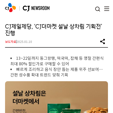
본문 바로가기
CJ제일제당, ‘CJ더마켓 설날 상차림 기획전’
진행
보도자료
2025.01.10
13~22일까지 동그랑땡, 떡국떡, 잡채 등 명절 간편식
최대 80% 할인가로 구매할 수 있어
빠르게 조리하고 음식 장만 돕는 제품 위주 선보여…
간편 성수품 확대 트렌드 맞춰 기획