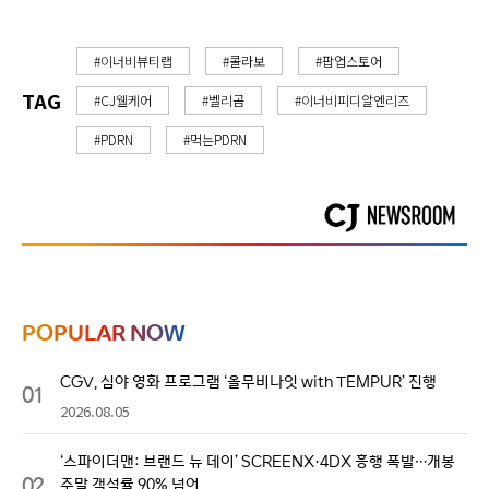
#이너비뷰티랩
#콜라보
#팝업스토어
TAG
#CJ웰케어
#벨리곰
#이너비피디알엔리즈
#PDRN
#먹는PDRN
POPULAR NOW
CGV, 심야 영화 프로그램 ‘올무비나잇 with TEMPUR’ 진행
01
2026.08.05
‘스파이더맨: 브랜드 뉴 데이’ SCREENX·4DX 흥행 폭발…개봉
02
주말 객석률 90% 넘어