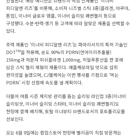
진열된다. 해당 에디션은 브랜드의 핵심 신제품인 ‘이너비
피디알엔 리즈’를 비롯해, 소비자 니즈별 스틱 3종(콜라겐, 아쿠아,
톤업), 이너비 글로우 앰플, 이너비 슬리밍 쾌변젤리 등으로
구성됐다. 수분·탄력·생기 등 고객에 따라 알맞은 제품을 선택할 수
있다.
주력 제품인 ‘이너비 피디알엔 리즈’는 파마리서치의 특허 기술인
TM
DOT
을 적용해, 순도 90%의 PDRN(연어이리추출물)
150mg과 저분자 피쉬콜라겐 1,000mg, 히알루론산을 한 포에
담은 스틱 젤리 제형의 제품이다. 애플캐모마일 맛으로 섭취
편의성을 높였으며, CJ웰케어는 이번 행사를 기점으로 ‘먹는
PDRN’ 시장 선점에 속도를 낼 계획이다.
더불어 여름 시즌 체지방 관리를 돕는 슬리밍 라인업 3종(이너비
슬리밍샷, 이너비 슬리밍 스타터, 이너비 슬리밍 쾌변젤리)도
현장에 함께 배치해, 토탈 이너뷰티 브랜드로서의 포트폴리오를
선보인다.
오는 6월 9일에는 팝업스토어 현장에 벨리곰이 직접 방문하는