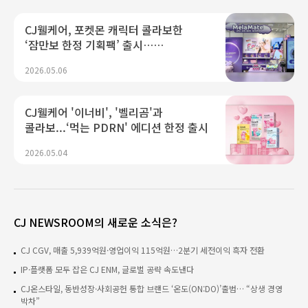
CJ웰케어, 포켓몬 캐릭터 콜라보한
‘잠만보 한정 기획팩’ 출시…
팝업스토어도 열어
2026.05.06
CJ웰케어 '이너비', '벨리곰'과
콜라보...‘먹는 PDRN' 에디션 한정 출시
2026.05.04
CJ NEWSROOM의 새로운 소식은?
CJ CGV, 매출 5,939억원·영업이익 115억원…2분기 세전이익 흑자 전환
IP·플랫폼 모두 잡은 CJ ENM, 글로벌 공략 속도낸다
CJ온스타일, 동반성장·사회공헌 통합 브랜드 ‘온도(ON:DO)’출범… “상생 경영
박차”