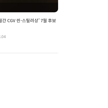
‘월간 CGV 씬-스틸러상’ 7월 후보
8.04