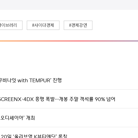
라이브러리
#사이다경제
#경제강연
비나잇 with TEMPUR’ 진행
SCREENX·4DX 흥행 폭발…개봉 주말 객석률 90% 넘어
th 오디세이아’ 개최
 20일 ‘올리브영 K뷰티에딧’ 론칭