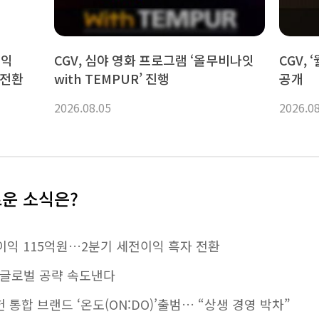
이익
CGV, 심야 영화 프로그램 ‘올무비나잇
CGV, 
 전환
with TEMPUR’ 진행
공개
2026.08.05
2026.0
로운 소식은?
·영업이익 115억원…2분기 세전이익 흑자 전환
M, 글로벌 공략 속도낸다
통합 브랜드 ‘온도(ON:DO)’출범… “상생 경영 박차”