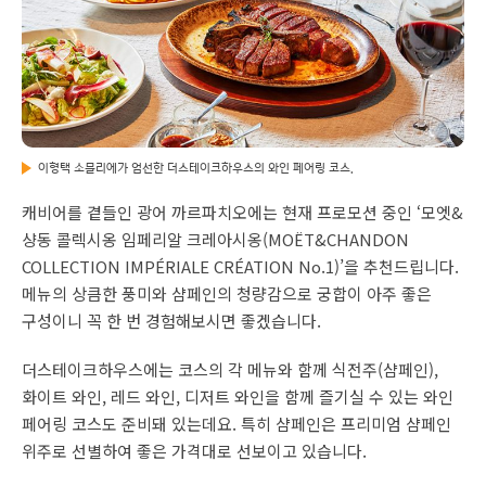
이형택 소믈리에가 엄선한 더스테이크하우스의 와인 페어링 코스.
캐비어를 곁들인 광어 까르파치오에는 현재 프로모션 중인 ‘모엣&
샹동 콜렉시옹 임페리알 크레아시옹(MOËT&CHANDON
COLLECTION IMPÉRIALE CRÉATION No.1)’을 추천드립니다.
메뉴의 상큼한 풍미와 샴페인의 청량감으로 궁합이 아주 좋은
구성이니 꼭 한 번 경험해보시면 좋겠습니다.
더스테이크하우스에는 코스의 각 메뉴와 함께 식전주(샴페인),
화이트 와인, 레드 와인, 디저트 와인을 함께 즐기실 수 있는 와인
페어링 코스도 준비돼 있는데요. 특히 샴페인은 프리미엄 샴페인
위주로 선별하여 좋은 가격대로 선보이고 있습니다.