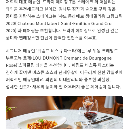
저희의 대표 메뉴인 ‘드라이 에이징 T본 스테이크’와 어울리는
와인을 추천해드리고 싶어요. 참나무 장작과 숱으로 구워 깊은
풍미를 자랑하는 스테이크는 ‘샤또 몽라베르 생테밀리옹 그랑크뤼
2020( Chateau Montlabert Saint-Emillion Grand Cru
2020)’과 페어링을 추천합니다. 드라이 에이징으로 완성된 깊은
풍미와 엘레강스한 탄닌이 완벽한 밸런스를 이루죠.
시그니처 메뉴인 ‘쉬림프 비스큐 파스타’에는 ‘루 뒤몽 크레망드
부르고뉴 로제(LOU DUMONT Cremant de Bourgogne
Rose)’스파클링 와인을 추천합니다. 쉬림프 비스큐 파스타는
진하게 끓여낸 비스큐 소스와 단새우살이 어우러져 진한 감칠맛이
매력적인 메뉴인데요. 와인의 미네랄리티와 풍부한 과실향,
섬세한 산도가 새우의 풍미와 잘 어우러져 좋은 페어링이 됩니다.