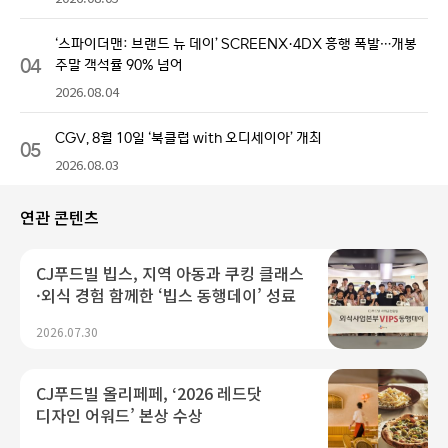
‘스파이더맨: 브랜드 뉴 데이’ SCREENX·4DX 흥행 폭발…개봉
04
주말 객석률 90% 넘어
2026.08.04
CGV, 8월 10일 ‘북클럽 with 오디세이아’ 개최
05
2026.08.03
연관 콘텐츠
CJ푸드빌 빕스, 지역 아동과 쿠킹 클래스
·외식 경험 함께한 ‘빕스 동행데이’ 성료
2026.07.30
CJ푸드빌 올리페페, ‘2026 레드닷
디자인 어워드’ 본상 수상