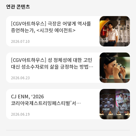
연관 콘텐츠
[CGV아트하우스] 극장은 어떻게 역사를
증언하는가, <시크릿 에이전트>
2026.07.10
[CGV아트하우스] 성 정체성에 대한 고민
대신 성소수자로의 삶을 긍정하는 방법,
<여름의 카메라>
2026.06.23
CJ ENM, ‘2026
코리아국제스트리밍페스티벌’서
K콘텐츠 미래 경쟁력 제시...“플랫폼·AI
2026.06.19
기술 결합으로 글로벌 확장 가속"