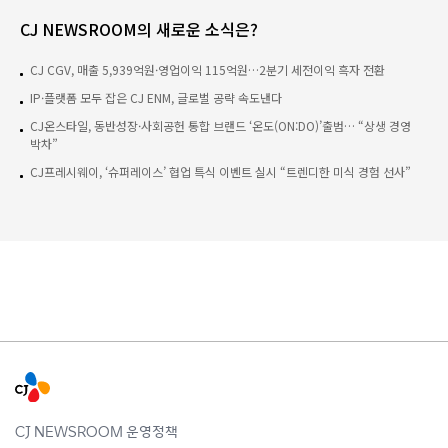
CJ NEWSROOM의 새로운 소식은?
CJ CGV, 매출 5,939억원·영업이익 115억원…2분기 세전이익 흑자 전환
IP·플랫폼 모두 잡은 CJ ENM, 글로벌 공략 속도낸다
CJ온스타일, 동반성장·사회공헌 통합 브랜드 ‘온도(ON:DO)’출범… “상생 경영
박차”
CJ프레시웨이, ‘슈퍼레이스’ 협업 특식 이벤트 실시 “트렌디한 미식 경험 선사”
CJ NEWSROOM 운영정책