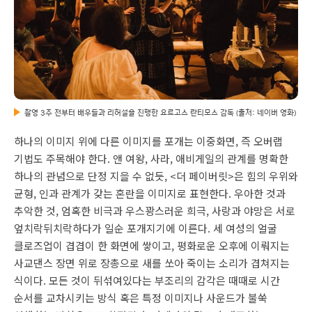
촬영 3주 전부터 배우들과 리허설을 진행한 요르고스 란티모스 감독 (출처: 네이버 영화)
하나의 이미지 위에 다른 이미지를 포개는 이중화면, 즉 오버랩
기법도 주목해야 한다. 앤 여왕, 사라, 애비게일의 관계를 명확한
하나의 관념으로 단정 지을 수 없듯, <더 페이버릿>은 힘의 우위와
균형, 인과 관계가 갖는 혼란을 이미지로 표현한다. 우아한 것과
추악한 것, 엄혹한 비극과 우스꽝스러운 희극, 사랑과 야망은 서로
엎치락뒤치락하다가 일순 포개지기에 이른다. 세 여성의 얼굴
클로즈업이 겹겹이 한 화면에 쌓이고, 평화로운 오후에 이뤄지는
사교댄스 장면 위로 장총으로 새를 쏘아 죽이는 소리가 겹쳐지는
식이다. 모든 것이 뒤섞여있다는 부조리의 감각은 때때로 시간
순서를 교차시키는 방식 혹은 특정 이미지나 사운드가 불쑥