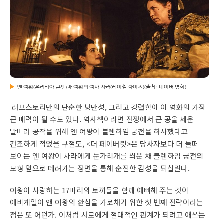
앤 여왕(올리비아 콜맨)과 여왕의 여자 사라(레이첼 와이즈)(출처: 네이버 영화)
러브스토리만의 단순한 낭만성, 그리고 강렬함이 이 영화의 가장
큰 매력이 될 수도 있다. 역사책이라면 전쟁에서 큰 공을 세운
말버러 공작을 위해 앤 여왕이 블렌하임 궁전을 하사했다고
건조하게 적었을 구절도, <더 페이버릿>은 당사자보다 더 들떠
보이는 앤 여왕이 사라에게 눈가리개를 씌운 채 블렌하임 궁전의
모형 앞으로 데려가는 장면을 통해 순진한 감성을 되살린다.
여왕이 사랑하는 17마리의 토끼들을 함께 예뻐해 주는 것이
애비게일이 앤 여왕의 환심을 가로채기 위한 첫 번째 전략이라는
점은 또 어떤가. 이처럼 서로에게 절대적인 관계가 되려고 애쓰는