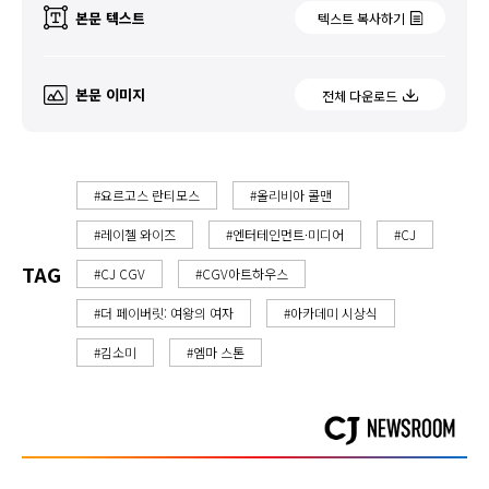
본문 텍스트
텍스트 복사하기
본문 이미지
전체 다운로드
#요르고스 란티모스
#올리비아 콜맨
#레이첼 와이즈
#엔터테인먼트·미디어
#CJ
TAG
#CJ CGV
#CGV아트하우스
#더 페이버릿: 여왕의 여자
#아카데미 시상식
#김소미
#엠마 스톤