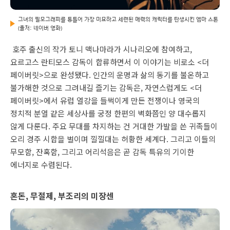
그녀의 필모그래피를 통틀어 가장 미묘하고 세련된 매력의 캐릭터를 탄생시킨 엠마 스톤
(출처: 네이버 영화)
호주 출신의 작가 토니 맥나마라가 시나리오에 참여하고,
요르고스 란티모스 감독이 합류하면서 이 이야기는 비로소 <더
페이버릿>으로 완성됐다. 인간의 운명과 삶의 동기를 불온하고
불가해한 것으로 그려내길 즐기는 감독은, 자연스럽게도 <더
페이버릿>에서 유럽 열강을 들썩이게 만든 전쟁이나 영국의
정치적 분열 같은 세상사를 궁정 한편의 벽화쯤인 양 대수롭지
않게 다룬다. 주요 무대를 차지하는 건 거대한 가발을 쓴 귀족들이
오리 경주 시합을 벌이며 낄낄대는 허황한 세계다. 그리고 이들의
무모함, 잔혹함, 그리고 어리석음은 곧 감독 특유의 기이한
에너지로 수렴된다.
혼돈, 무절제, 부조리의 미장센