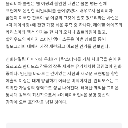
올리비아 콜맨은 앤 여왕의 불안한 내면은 물론 병든 신체
표현에도 온전한 리얼리티를 불어넣었다. 배우로서 올리비아
콜맨이 이룩한 관록이 곧 여왕의 그것에 일조 했으리라는 사실은
<더 페이버릿>에 관한 가장 쉬운 추측 중 하나다. 레이첼 와이즈의
카리스마와 액션 연기는 한 치의 오차나 흐트러짐이 없고,
할리우드의 메이저 스타인 엠마 스톤은 이번 영화를 통해
필모그래피 내에서 가장 세련되고 미묘한 연기를 선보인다.
신화(<킬링 디어>)와 우화(<더 랍스터>)를 거쳐 시대극을 손에 쥔
요르고스 란티모스 감독의 작품 세계는 유기체처럼 끊임없이 진화
중이다. 인간을 바라보는 깊이있는 시선과 새로운 표현법을 향한
예술적 야심은 대개 양립하기 어려운 미덕이지만, 란티모스는 그
희박한 가능성의 영역으로 성큼 나아간다. 빼어난 궤적을 그려온
동시대 감독의 최신작으로서 <더 페이버릿>은 분명 당신의
감각에 오랜 포만감을 남길 것이다.