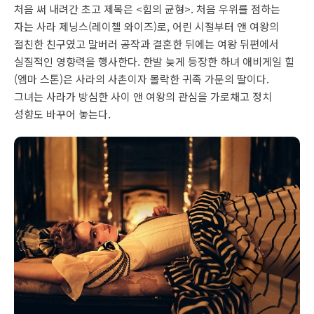
처음 써 내려간 초고 제목은 <힘의 균형>. 처음 우위를 점하는
자는 사라 제닝스(레이첼 와이즈)로, 어린 시절부터 앤 여왕의
절친한 친구였고 말버러 공작과 결혼한 뒤에는 여왕 뒤편에서
실질적인 영향력을 행사한다. 한발 늦게 등장한 하녀 애비게일 힐
(엠마 스톤)은 사라의 사촌이자 몰락한 귀족 가문의 딸이다.
그녀는 사라가 방심한 사이 앤 여왕의 관심을 가로채고 정치
성향도 바꾸어 놓는다.