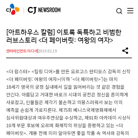
본문 바로가기
[아트하우스 칼럼] 이토록 독특하고 비범한
러브스토리 <더 페이버릿: 여왕의 여자>
엔터테인먼트·미디어
2019.02.19
<더 랍스터> <킬링 디어>를 만든 요르고스 란티모스 감독의 신작
<더 페이버릿: 여왕의 여자>(이하 ‘<더 페이버릿>’)는 마치
18세기 영국의 궁정 실내에서 길을 잃어버리는 것 같은 경험을
안긴다. 아름답고 거대한 바로크 시대의 궁전은 정신을 혼미하게
사로잡고, 인물들은 제각기 불손하고 의뭉스러워서 보는 이의
예측을 손쉽게 가로지른다. 제75회 베니스국제영화제에서
심사위원대상과 여우주연상을 수상하고, 제91회 아카데미 시상식
10개 부문 후보에 오르며 화제작의 위상을 증명하고 있는 <더
페이버릿>. 개봉 전에 미리 알아두면 좋을 작품 속 역사와 감독의