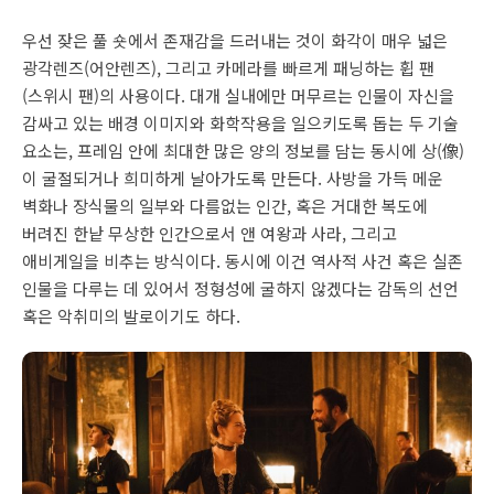
우선 잦은 풀 숏에서 존재감을 드러내는 것이 화각이 매우 넓은
광각렌즈(어안렌즈), 그리고 카메라를 빠르게 패닝하는 휩 팬
(스위시 팬)의 사용이다. 대개 실내에만 머무르는 인물이 자신을
감싸고 있는 배경 이미지와 화학작용을 일으키도록 돕는 두 기술
요소는, 프레임 안에 최대한 많은 양의 정보를 담는 동시에 상(像)
이 굴절되거나 희미하게 날아가도록 만든다. 사방을 가득 메운
벽화나 장식물의 일부와 다름없는 인간, 혹은 거대한 복도에
버려진 한낱 무상한 인간으로서 앤 여왕과 사라, 그리고
애비게일을 비추는 방식이다. 동시에 이건 역사적 사건 혹은 실존
인물을 다루는 데 있어서 정형성에 굴하지 않겠다는 감독의 선언
혹은 악취미의 발로이기도 하다.