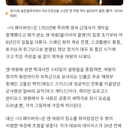
제76회 골든글로브에서 여우주연상을 수상한 앤 여왕 역의 올리비아 콜맨 (출처: 네이버
영화)
<더 페이버릿>은 1702년에 즉위해 영국 근대사의 개막을
함께했다고 평가 받는 앤 여왕(올리비아 콜맨)의 집권 초기부터 약
8년간의 일들을 다룬다. 스페인 왕위 계승 전쟁, 스코틀랜드 통합,
토리당과 휘그당으로 분열된 정당 정치의 대두 등 짧은 시기에
크고 작은 격랑을 쉼 없이 헤쳐온 여왕의 시대다.
앤 여왕에 관한 백과사전 스타일의 설명들을 종합하면, 여왕의
정치적 동반자이자 최측근으로 묘사되는 인물은 주로 재정부
총재인 고돌핀 백작(제임스 스미스)과 성공적인 전투를 이끌었던
군사령관 말버러 공작(마크 게티스)이다. 하지만 요르고스
란티모스 영화에서 두 사람은 궁중의 세력가로 잠시 모습을
드러낼 뿐, 거의 그림자에 가깝게 처리된다.
대신 <더 페이버릿>은 앤 여왕의 침소를 휘어잡았던 두 명의
비범한 여성에 초점을 맞춘다. 작가 데보라 데이비스가 20년 전에