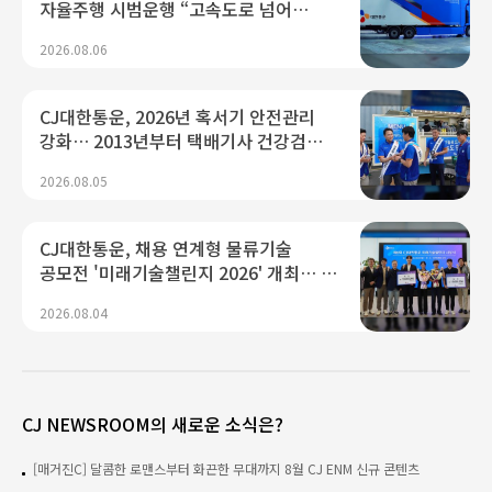
자율주행 시범운행 “고속도로 넘어
도심형 미들마일로 기술 고도화”
2026.08.06
CJ대한통운, 2026년 혹서기 안전관리
강화… 2013년부터 택배기사 건강검진
전액 지원 등 온열질환 예방 총력
2026.08.05
CJ대한통운, 채용 연계형 물류기술
공모전 '미래기술챌린지 2026' 개최… AI
물류 인재 발굴
2026.08.04
CJ NEWSROOM의 새로운 소식은?
[매거진C] 달콤한 로맨스부터 화끈한 무대까지 8월 CJ ENM 신규 콘텐츠