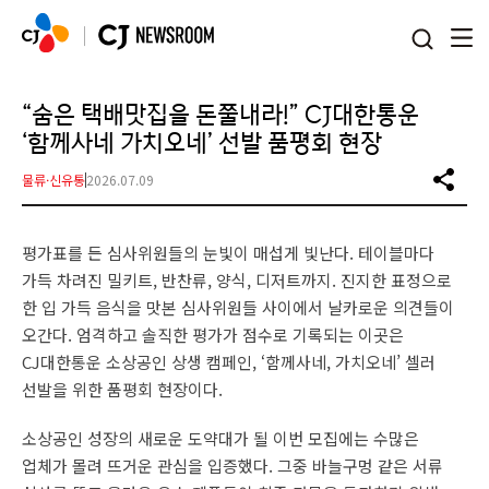
본문 바로가기
“숨은 택배맛집을 돈쭐내라!” CJ대한통운
‘함께사네 가치오네’ 선발 품평회 현장
물류·신유통
2026.07.09
평가표를 든 심사위원들의 눈빛이 매섭게 빛난다. 테이블마다
가득 차려진 밀키트, 반찬류, 양식, 디저트까지. 진지한 표정으로
한 입 가득 음식을 맛본 심사위원들 사이에서 날카로운 의견들이
오간다. 엄격하고 솔직한 평가가 점수로 기록되는 이곳은
CJ대한통운 소상공인 상생 캠페인, ‘함께사네, 가치오네’ 셀러
선발을 위한 품평회 현장이다.
소상공인 성장의 새로운 도약대가 될 이번 모집에는 수많은
업체가 몰려 뜨거운 관심을 입증했다. 그중 바늘구멍 같은 서류