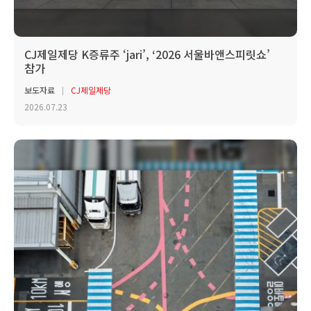
CJ제일제당 K증류주 ‘jari’, ‘2026 서울바앤스피릿쇼’
참가
보도자료
CJ제일제당
2026.07.23