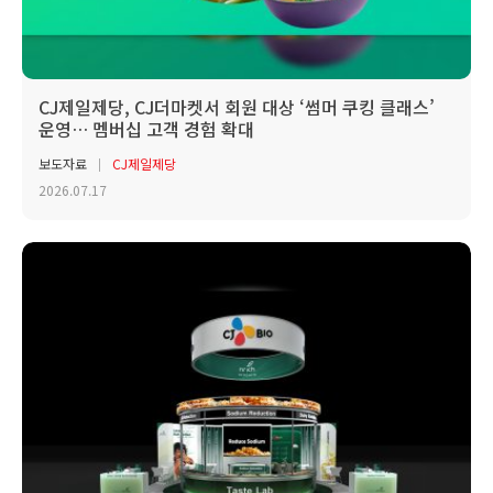
CJ제일제당, CJ더마켓서 회원 대상 ‘썸머 쿠킹 클래스’
운영… 멤버십 고객 경험 확대
보도자료
CJ제일제당
2026.07.17