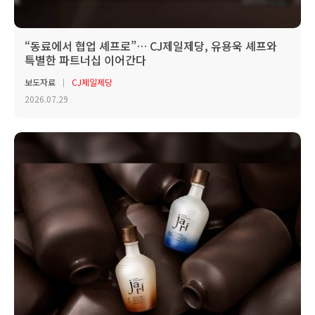
“동료에서 협업 셰프로”… CJ제일제당, 유용욱 셰프와
특별한 파트너십 이어간다
보도자료
CJ제일제당
2026.07.29