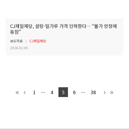
CJ제일제당, 설탕·밀가루 가격 인하한다… “물가 안정에
동참”
보도자료
CJ제일제당
2026.02.05
1
…
4
5
6
…
38