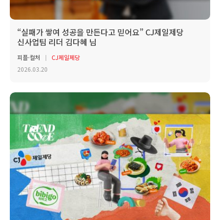
“실패가 쌓여 성공을 만든다고 믿어요” CJ제일제당
신사업팀 리더 김다혜 님
피플·컬처
CJ제일제당
2026.03.20