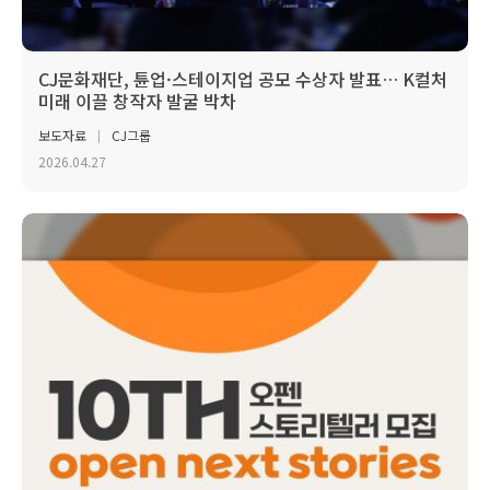
CJ문화재단, 튠업·스테이지업 공모 수상자 발표… K컬처
미래 이끌 창작자 발굴 박차
보도자료
CJ그룹
2026.04.27