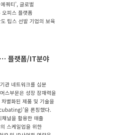
빗에쿼티’, 글로벌
유 오피스 플랫폼
도 팁스 선발 기업의 보육
… 플랫폼/IT분야
투자기관 네트워크를 십분
 커머스부문은 성장 잠재력을
해 차별화된 제품 및 기술을
bating)’을 론칭했다.
멀티채널을 활용한 매출
드의 스케일업을 위한
IP 및 IP사업화 역량을