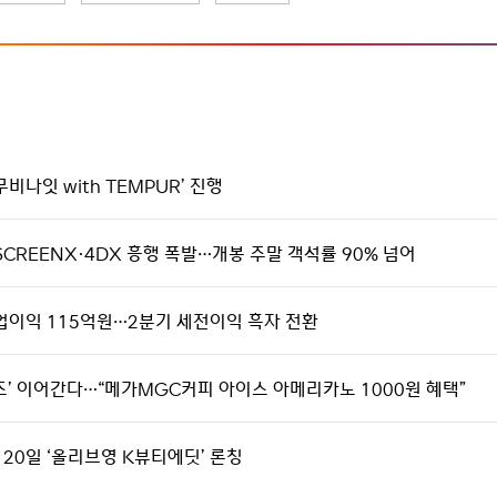
비나잇 with TEMPUR’ 진행
SCREENX·4DX 흥행 폭발…개봉 주말 객석률 90% 넘어
·영업이익 115억원…2분기 세전이익 흑자 전환
시리즈’ 이어간다…“메가MGC커피 아이스 아메리카노 1000원 혜택”
 20일 ‘올리브영 K뷰티에딧’ 론칭