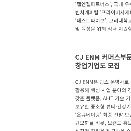
‘탭엔젤파트너스’, 국내 우
벤처캐피탈 ‘프라이머사제파
‘패스트파이브’, 고려대학
및 육성을 위해 적극 지원
CJ ENM 커머스부
창업기업도 모집
CJ ENM은 팁스 운영사
활용해 핵심 사업 분야의 
갖춘 플랫폼, AI·IT 기
보유한 중소형 뷰티·건강기능식
‘온큐베이팅’ 최종 선발 
규모화를 비롯, 브랜드 홍
실질적 지원을 제공받을 수 