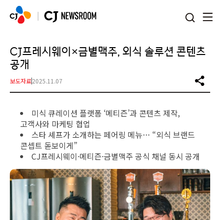
본문 바로가기
CJ프레시웨이×금별맥주, 외식 솔루션 콘텐츠
공개
보도자료
2025.11.07
미식 큐레이션 플랫폼 ‘메티즌’과 콘텐츠 제작,
고객사와 마케팅 협업
스타 셰프가 소개하는 페어링 메뉴… “외식 브랜드
콘셉트 돋보이게”
CJ프레시웨이·메티즌·금별맥주 공식 채널 동시 공개