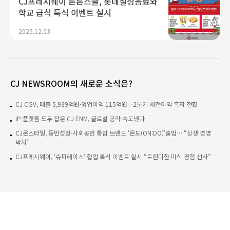
CJ프레시웨이 튼튼스쿨, 롯데칠성음료와
학교 급식 특식 이벤트 실시
2025.12.03
CJ NEWSROOM의 새로운 소식은?
CJ CGV, 매출 5,939억원·영업이익 115억원…2분기 세전이익 흑자 전환
IP·플랫폼 모두 잡은 CJ ENM, 글로벌 공략 속도낸다
CJ온스타일, 동반성장·사회공헌 통합 브랜드 ‘온도(ON:DO)’출범… “상생 경영
박차”
CJ프레시웨이, ‘슈퍼레이스’ 협업 특식 이벤트 실시 “트렌디한 미식 경험 선사”