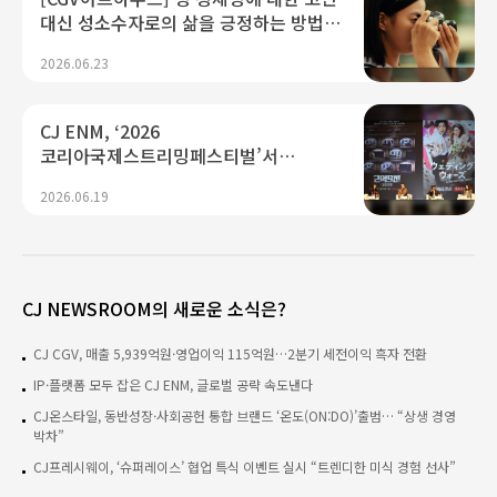
대신 성소수자로의 삶을 긍정하는 방법,
<여름의 카메라>
2026.06.23
CJ ENM, ‘2026
코리아국제스트리밍페스티벌’서
K콘텐츠 미래 경쟁력 제시...“플랫폼·AI
2026.06.19
기술 결합으로 글로벌 확장 가속"
CJ NEWSROOM의 새로운 소식은?
CJ CGV, 매출 5,939억원·영업이익 115억원…2분기 세전이익 흑자 전환
IP·플랫폼 모두 잡은 CJ ENM, 글로벌 공략 속도낸다
CJ온스타일, 동반성장·사회공헌 통합 브랜드 ‘온도(ON:DO)’출범… “상생 경영
박차”
CJ프레시웨이, ‘슈퍼레이스’ 협업 특식 이벤트 실시 “트렌디한 미식 경험 선사”