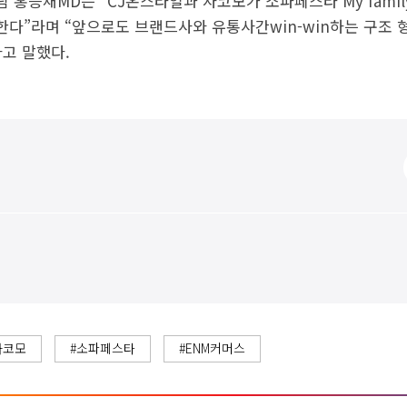
 홍승재MD는 “CJ온스타일과 자코모가 소파페스타 My fami
시한다”라며 “앞으로도 브랜드사와 유통사간win-win하는 구조 
고 말했다.
자코모
#소파페스타
#ENM커머스