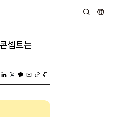
…콘셉트는