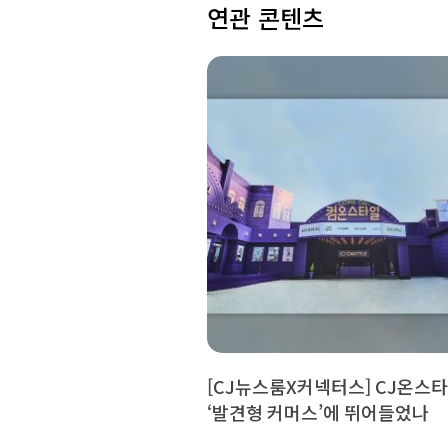
연관 콘텐츠
[CJ뉴스룸X커넥터스] CJ온스
‘발견형 커머스’에 뛰어들었나