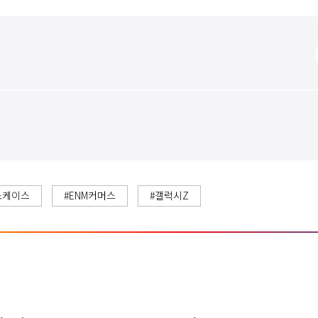
쇼케이스
#ENM커머스
#갤럭시Z