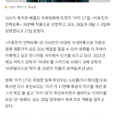
CGV ‘미키 17’ 포스터.
CGV가 제75회 베를린 국제영화제 초청작 ‘미키 17’을 <이동진의
언택트톡> 26번째 작품으로 선정하고, 오는 26일과 내달 1~2일에
상영한다고 17일 밝혔다.
<이동진의 언택트톡>은 CGV만의 비대면 시네마톡으로 이동진
영화 평론가의 심도 있는 해설을 들을 수 있어 영화를 더 자세히
이해하고 싶은 마니아들 사이에서 인기를 모으고 있다. 2021년
레오 까락스 감독의 ‘아네트’를 시작으로 브래디 코베 감독의
‘브루탈리스트’까지 총 25편의 작품이 관객들과 만났다.
영화 ‘미키 17’은 위험한 일에 투입되는 소모품(익스펜더블)으로
죽으면 다시 프린트되는 ‘미키’가 17번째 죽음의 위기를 겪던 중
그가 죽은 줄 알고 ‘미키 18’이 프린트되면서 벌어지는 이야기를
담은 SF 영화다. 오는 28일 한국에서 세계 최초 개봉을 앞두고
있다.