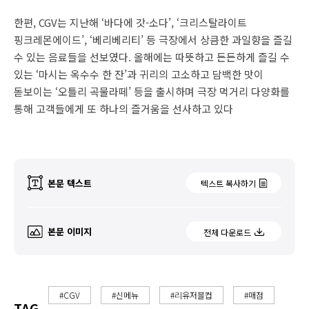
한편, CGV는 지난해 ‘바다에 갓-소다’, ‘크리스탈라이트
핑크레몬에이드’, ‘베리베리티’ 등 극장에서 상큼한 과일향을 즐길
수 있는 음료들을 선보였다. 올해에는 따뜻하고 든든하게 즐길 수
있는 ‘마시는 옥수수 한 잔’과 귀리의 고소하고 담백한 맛이
돋보이는 ‘오틀리 곡물라떼’ 등을 출시하며 극장 먹거리 다양화를
통해 고객들에게 또 하나의 즐거움을 선사하고 있다
본문 텍스트
텍스트 복사하기
본문 이미지
전체 다운로드
#CGV
#신메뉴
#리유저블컵
#매점
TAG