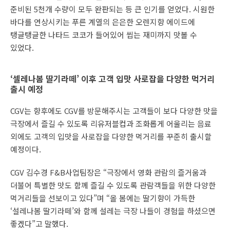
준비된 5천개 수량이 모두 완판되는 등 큰 인기를 얻었다. 시원한
바다를 연상시키는 푸른 계열의 은은한 오렌지향 에이드에
탱글탱글한 나타드 코코가 들어있어 씹는 재미까지 맛볼 수
있었다.
‘셀레나봄 딸기라떼’ 이후 고객 입맛 사로잡을 다양한 먹거리
출시 예정
CGV는 향후에도 CGV를 방문해주시는 고객들이 보다 다양한 맛을
극장에서 즐길 수 있도록 리유저블컵과 조화롭게 어울리는 음료
외에도 고객의 입맛을 사로잡을 다양한 먹거리를 꾸준히 출시할
예정이다.
CGV 김수경 F&B사업팀장은 “극장에서 영화 관람의 즐거움과
더불어 특별한 맛도 함께 즐길 수 있도록 관람객들을 위한 다양한
먹거리들을 선보이고 있다”며 “올 봄에는 딸기향이 가득한
‘설레나봄 딸기라떼’와 함께 설레는 극장 나들이 경험을 하셨으면
좋겠다”고 말했다.