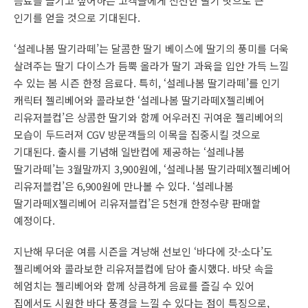
음료를 즐기고 싶어하는 고객들에게 신선한 딸기 맛으로 큰
인기를 얻을 것으로 기대된다.
‘설레나봄 딸기라떼’는 달콤한 딸기 베이스에 딸기의 풍미를 더욱
살려주는 딸기 다이스가 듬뿍 올라가 딸기 과육을 입안 가득 느낄
수 있는 봄 시즌 한정 음료다. 특히, ‘설레나봄 딸기라떼’를 인기
캐릭터 젤리베어와 콜라보한 ‘설레나봄 딸기라떼X젤리베어
리유저블컵’은 상콤한 딸기와 함께 어우러진 귀여운 젤리베어의
모습이 두드러져 CGV 방문객들의 이목을 집중시킬 것으로
기대된다. 출시를 기념해 일반컵에 제공하는 ‘설레나봄
딸기라떼’는 3월말까지 3,900원에, ‘설레나봄 딸기라떼X젤리베어
리유저블컵’은 6,900원에 만나볼 수 있다. ‘설레나봄
딸기라떼X젤리베어 리유저블컵’은 5천개 한정수량 판매할
예정이다.
지난해 무더운 여름 시즌을 겨냥해 선보인 ‘바다에 갓-소다’도
젤리베어와 콜라보한 리유저블컵에 담아 출시했다. 바닷 속을
헤엄치는 젤리베어와 함께 상큼하게 음료를 즐길 수 있어
집에서도 시원한 바다 풍경을 느낄 수 있다는 점이 특징으로,